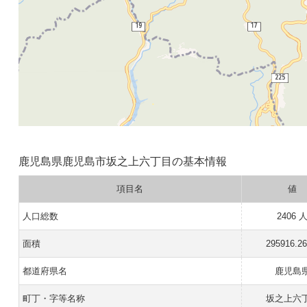
鹿児島県鹿児島市坂之上六丁目の基本情報
項目名
値
人口総数
2406 
面積
295916.2
都道府県名
鹿児島
町丁・字等名称
坂之上六