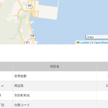
3 km
Leaflet
|
©
OpenStre
項目名
人
世帯総数
6 ㎡
周辺長
2
県
市区町村名
丁目
分類コード