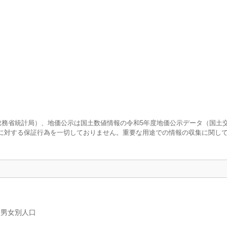
査（総務省統計局）、地価公示は国土数値情報の令和5年度地価公示データ（国土
に対する保証行為を一切しておりません。重要な用途での情報の収集に関し
、男女別人口