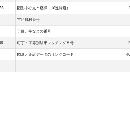
56
図形中心点Ｙ座標（10進緯度）
市区町村番号
丁目、字などの番号
06
町丁・字等別結果マッチング番号
図形と集計データのリンクコード
4