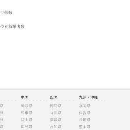
般世帯数
地位別就業者数
中国
四国
九州・沖縄
県
鳥取県
徳島県
福岡県
府
島根県
香川県
佐賀県
府
岡山県
愛媛県
長崎県
県
広島県
高知県
熊本県