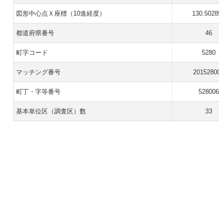
図形中心点Ｘ座標（10進経度）
130.5028
都道府県番号
46
町字コード
5280
マッチング番号
2015280
町丁・字等番号
528006
基本単位区（調査区）数
33