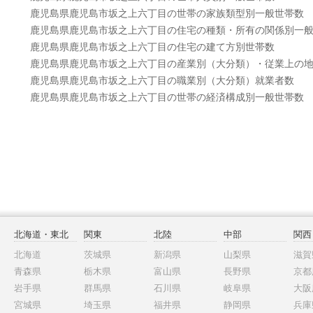
鹿児島県鹿児島市坂之上六丁目の世帯の家族類型別一般世帯数
鹿児島県鹿児島市坂之上六丁目の住宅の種類・所有の関係別一
鹿児島県鹿児島市坂之上六丁目の住宅の建て方別世帯数
鹿児島県鹿児島市坂之上六丁目の産業別（大分類）・従業上の
鹿児島県鹿児島市坂之上六丁目の職業別（大分類）就業者数
鹿児島県鹿児島市坂之上六丁目の世帯の経済構成別一般世帯数
北海道・東北
関東
北陸
中部
関西
北海道
茨城県
新潟県
山梨県
滋賀
青森県
栃木県
富山県
長野県
京都
岩手県
群馬県
石川県
岐阜県
大阪
宮城県
埼玉県
福井県
静岡県
兵庫