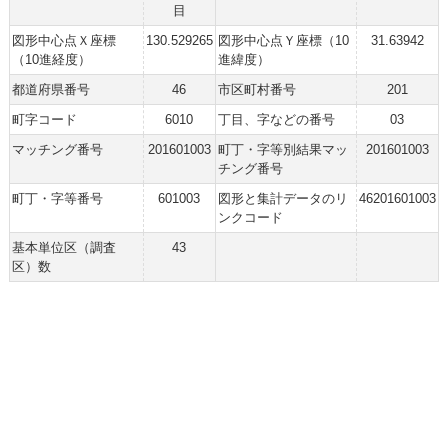
目
図形中心点Ｘ座標
130.529265
図形中心点Ｙ座標（10
31.63942
（10進経度）
進緯度）
都道府県番号
46
市区町村番号
201
町字コード
6010
丁目、字などの番号
03
マッチング番号
201601003
町丁・字等別結果マッ
201601003
チング番号
町丁・字等番号
601003
図形と集計データのリ
46201601003
ンクコード
基本単位区（調査
43
区）数