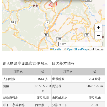
+
−
3 km
Leaflet
|
©
OpenStreetMap
contributors
鹿児島県鹿児島市西伊敷三丁目の基本情報
項目名
値
項目名
値
人口総数
1544 人
世帯総数
704 世帯
面積
187755.753
周辺長
2078.199 ｍ
㎡
都道府県名
鹿児島県
市区町村名
鹿児島市
町丁・字等名称
西伊敷三丁
分類コード
8101