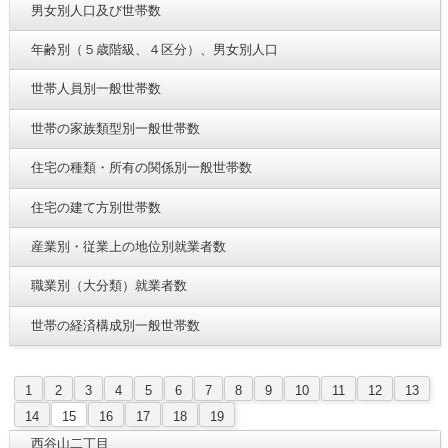
男女別人口及び世帯数
年齢別（５歳階級、４区分）、男女別人口
世帯人員別一般世帯数
世帯の家族類型別一般世帯数
住宅の種類・所有の関係別一般世帯数
住宅の建て方別世帯数
産業別・従業上の地位別就業者数
職業別（大分類）就業者数
世帯の経済構成別一般世帯数
1
2
3
4
5
6
7
8
9
10
11
12
13
14
15
16
17
18
19
西谷山二丁目