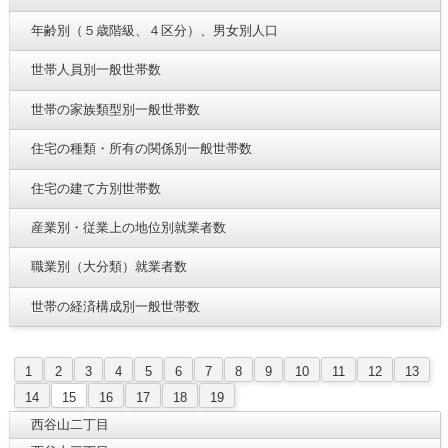
年齢別（５歳階級、４区分）、男女別人口
世帯人員別一般世帯数
世帯の家族類型別一般世帯数
住宅の種類・所有の関係別一般世帯数
住宅の建て方別世帯数
産業別・従業上の地位別就業者数
職業別（大分類）就業者数
世帯の経済構成別一般世帯数
1
2
3
4
5
6
7
8
9
10
11
12
13
14
15
16
17
18
19
西谷山二丁目