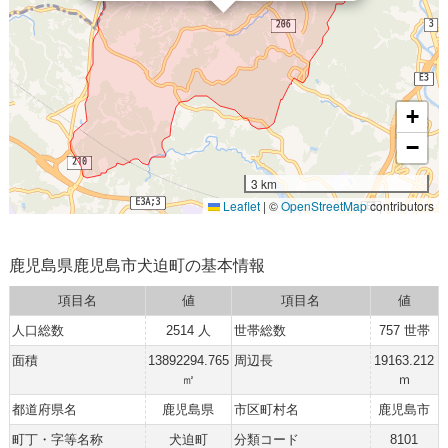
+
−
3 km
Leaflet
|
©
OpenStreetMap
contributors
鹿児島県鹿児島市犬迫町の基本情報
項目名
値
項目名
値
人口総数
2514 人
世帯総数
757 世帯
面積
13892294.765
周辺長
19163.212
㎡
ｍ
都道府県名
鹿児島県
市区町村名
鹿児島市
町丁・字等名称
犬迫町
分類コード
8101