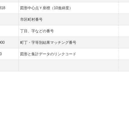
818
図形中心点Ｙ座標（10進緯度）
市区町村番号
丁目、字などの番号
000
町丁・字等別結果マッチング番号
0
図形と集計データのリンクコード