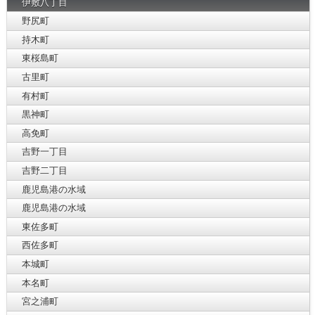
伊敷八丁目
野尻町
持木町
東桜島町
古里町
有村町
黒神町
高免町
吉野一丁目
吉野二丁目
鹿児島港の水域
鹿児島港の水域
東佐多町
西佐多町
本城町
本名町
宮之浦町