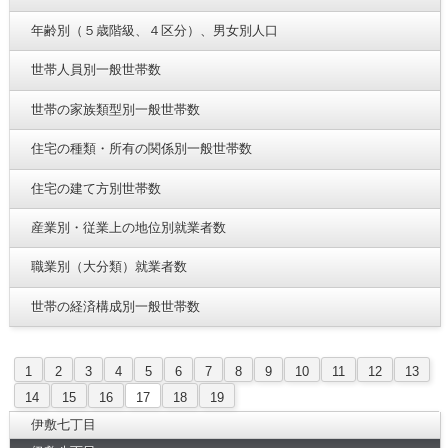
年齢別（５歳階級、４区分）、男女別人口
世帯人員別一般世帯数
世帯の家族類型別一般世帯数
住宅の種類・所有の関係別一般世帯数
住宅の建て方別世帯数
産業別・従業上の地位別就業者数
職業別（大分類）就業者数
世帯の経済構成別一般世帯数
1
2
3
4
5
6
7
8
9
10
11
12
13
14
15
16
17
18
19
伊敷七丁目