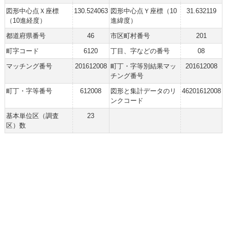
図形中心点Ｘ座標
130.524063
図形中心点Ｙ座標（10
31.632119
（10進経度）
進緯度）
都道府県番号
46
市区町村番号
201
町字コード
6120
丁目、字などの番号
08
マッチング番号
201612008
町丁・字等別結果マッ
201612008
チング番号
町丁・字等番号
612008
図形と集計データのリ
46201612008
ンクコード
基本単位区（調査
23
区）数