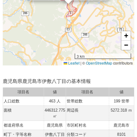
+
−
3 km
Leaflet
|
©
OpenStreetMap
contributors
鹿児島県鹿児島市伊敷八丁目の基本情報
項目名
値
項目名
値
人口総数
463 人
世帯総数
199 世帯
面積
446312.775
周辺長
5272.318 ｍ
㎡
都道府県名
鹿児島県
市区町村名
鹿児島市
町丁・字等名称
伊敷八丁目
分類コード
8101