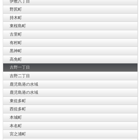
伊敷八丁目
野尻町
持木町
東桜島町
古里町
有村町
黒神町
高免町
吉野一丁目
吉野二丁目
鹿児島港の水域
鹿児島港の水域
東佐多町
西佐多町
本城町
本名町
宮之浦町