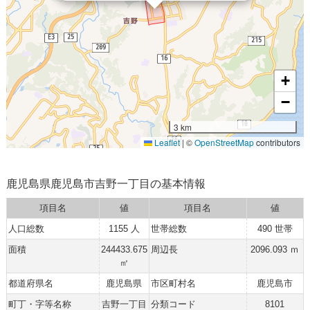
+
−
3 km
Leaflet
|
©
OpenStreetMap
contributors
鹿児島県鹿児島市吉野一丁目の基本情報
項目名
値
項目名
値
人口総数
1155 人
世帯総数
490 世帯
面積
244433.675
周辺長
2096.093 ｍ
㎡
都道府県名
鹿児島県
市区町村名
鹿児島市
町丁・字等名称
吉野一丁目
分類コード
8101