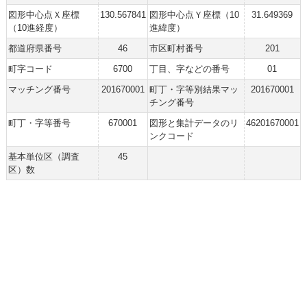
図形中心点Ｘ座標
130.567841
図形中心点Ｙ座標（10
31.649369
（10進経度）
進緯度）
都道府県番号
46
市区町村番号
201
町字コード
6700
丁目、字などの番号
01
マッチング番号
201670001
町丁・字等別結果マッ
201670001
チング番号
町丁・字等番号
670001
図形と集計データのリ
46201670001
ンクコード
基本単位区（調査
45
区）数