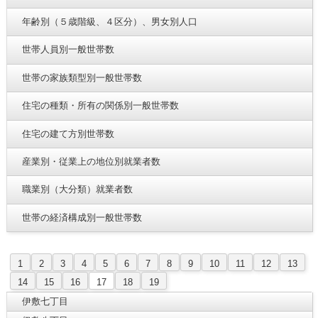
年齢別（５歳階級、４区分）、男女別人口
世帯人員別一般世帯数
世帯の家族類型別一般世帯数
住宅の種類・所有の関係別一般世帯数
住宅の建て方別世帯数
産業別・従業上の地位別就業者数
職業別（大分類）就業者数
世帯の経済構成別一般世帯数
1
2
3
4
5
6
7
8
9
10
11
12
13
14
15
16
17
18
19
伊敷七丁目