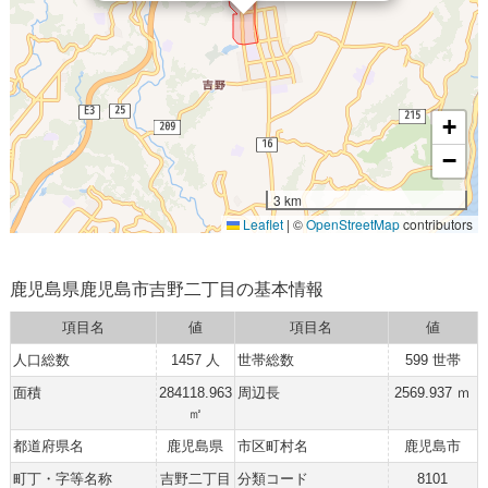
+
−
3 km
Leaflet
|
©
OpenStreetMap
contributors
鹿児島県鹿児島市吉野二丁目の基本情報
項目名
値
項目名
値
人口総数
1457 人
世帯総数
599 世帯
面積
284118.963
周辺長
2569.937 ｍ
㎡
都道府県名
鹿児島県
市区町村名
鹿児島市
町丁・字等名称
吉野二丁目
分類コード
8101