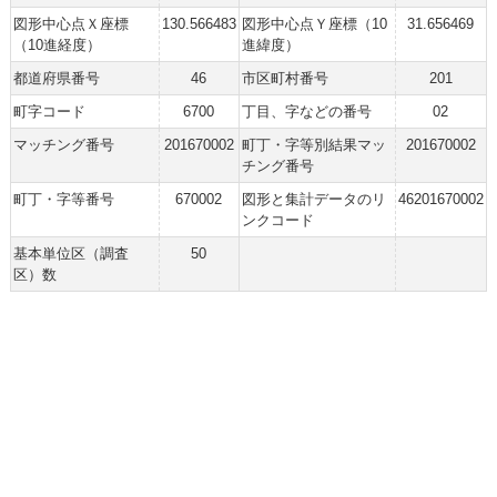
図形中心点Ｘ座標
130.566483
図形中心点Ｙ座標（10
31.656469
（10進経度）
進緯度）
都道府県番号
46
市区町村番号
201
町字コード
6700
丁目、字などの番号
02
マッチング番号
201670002
町丁・字等別結果マッ
201670002
チング番号
町丁・字等番号
670002
図形と集計データのリ
46201670002
ンクコード
基本単位区（調査
50
区）数