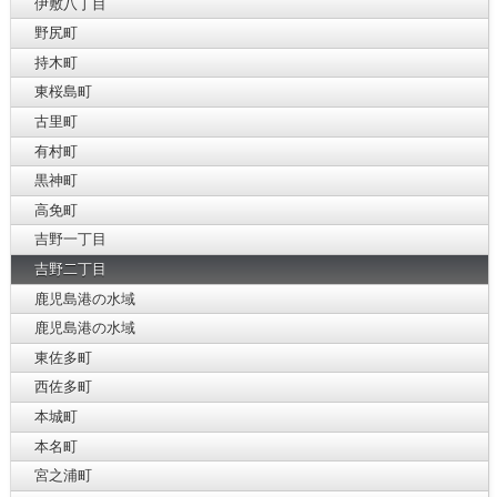
伊敷八丁目
野尻町
持木町
東桜島町
古里町
有村町
黒神町
高免町
吉野一丁目
吉野二丁目
鹿児島港の水域
鹿児島港の水域
東佐多町
西佐多町
本城町
本名町
宮之浦町