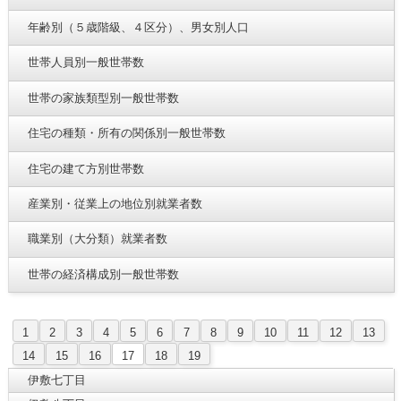
年齢別（５歳階級、４区分）、男女別人口
世帯人員別一般世帯数
世帯の家族類型別一般世帯数
住宅の種類・所有の関係別一般世帯数
住宅の建て方別世帯数
産業別・従業上の地位別就業者数
職業別（大分類）就業者数
世帯の経済構成別一般世帯数
1
2
3
4
5
6
7
8
9
10
11
12
13
14
15
16
17
18
19
伊敷七丁目