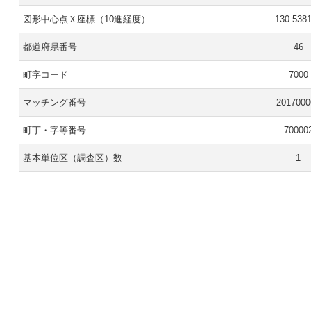
図形中心点Ｘ座標（10進経度）
130.538
都道府県番号
46
町字コード
7000
マッチング番号
2017000
町丁・字等番号
70000
基本単位区（調査区）数
1