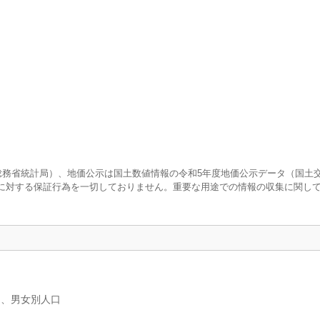
査（総務省統計局）、地価公示は国土数値情報の令和5年度地価公示データ（国土
に対する保証行為を一切しておりません。重要な用途での情報の収集に関し
）、男女別人口