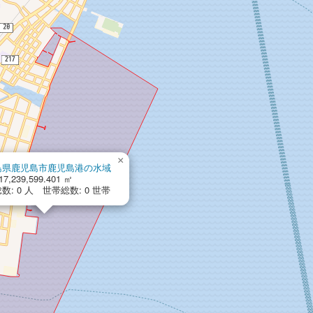
×
島県鹿児島市鹿児島港の水域
7,239,599.401 ㎡
数: 0 人 世帯総数: 0 世帯