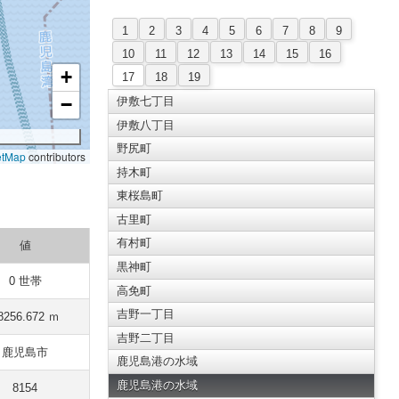
1
2
3
4
5
6
7
8
9
10
11
12
13
14
15
16
+
17
18
19
−
伊敷七丁目
伊敷八丁目
野尻町
etMap
contributors
持木町
東桜島町
古里町
有村町
値
黒神町
0 世帯
高免町
吉野一丁目
8256.672 ｍ
吉野二丁目
鹿児島市
鹿児島港の水域
鹿児島港の水域
8154