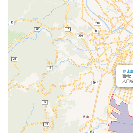
鹿児
面積: 1
人口総