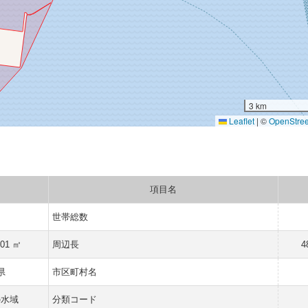
3 km
Leaflet
|
©
OpenStre
項目名
世帯総数
401 ㎡
周辺長
4
県
市区町村名
の水域
分類コード