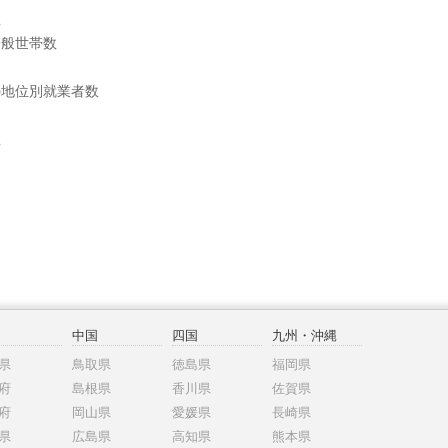
数
一般世帯数
の地位別就業者数
数
中国
四国
九州・沖縄
県
鳥取県
徳島県
福岡県
府
島根県
香川県
佐賀県
府
岡山県
愛媛県
長崎県
県
広島県
高知県
熊本県