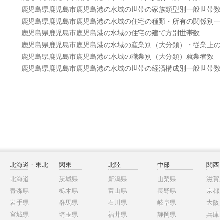
鹿児島県鹿児島市鹿児島港の水域の世帯の家族類型別一般世帯
鹿児島県鹿児島市鹿児島港の水域の住宅の種類・所有の関係別
鹿児島県鹿児島市鹿児島港の水域の住宅の建て方別世帯数
鹿児島県鹿児島市鹿児島港の水域の産業別（大分類）・従業上
鹿児島県鹿児島市鹿児島港の水域の職業別（大分類）就業者数
鹿児島県鹿児島市鹿児島港の水域の世帯の経済構成別一般世帯
北海道・東北
関東
北陸
中部
関西
北海道
茨城県
新潟県
山梨県
滋賀
青森県
栃木県
富山県
長野県
京都
岩手県
群馬県
石川県
岐阜県
大阪
宮城県
埼玉県
福井県
静岡県
兵庫