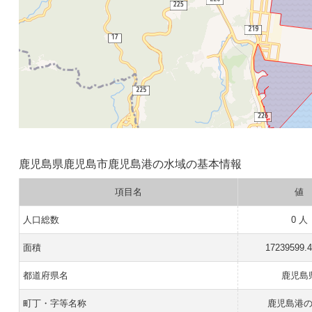
鹿児島県鹿児島市鹿児島港の水域の基本情報
項目名
値
人口総数
0 人
面積
17239599.
都道府県名
鹿児島
町丁・字等名称
鹿児島港