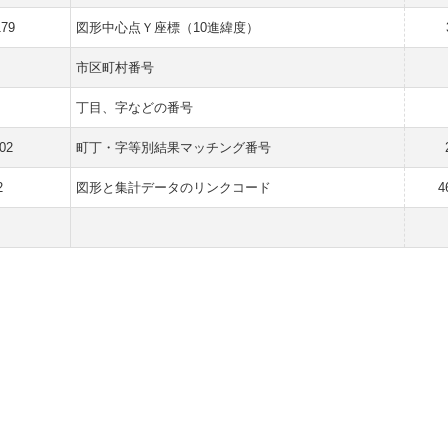
179
図形中心点Ｙ座標（10進緯度）
市区町村番号
丁目、字などの番号
02
町丁・字等別結果マッチング番号
2
図形と集計データのリンクコード
4