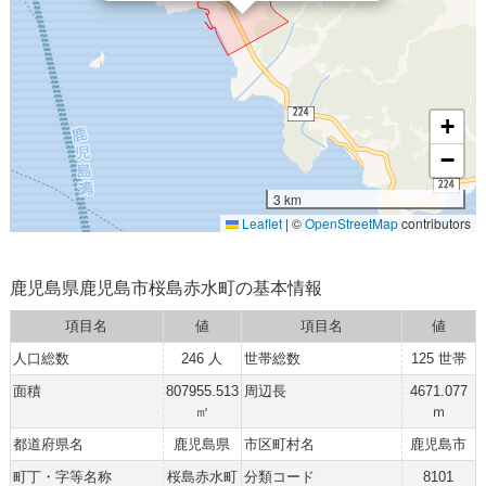
+
−
3 km
Leaflet
|
©
OpenStreetMap
contributors
鹿児島県鹿児島市桜島赤水町の基本情報
項目名
値
項目名
値
人口総数
246 人
世帯総数
125 世帯
面積
807955.513
周辺長
4671.077
㎡
ｍ
都道府県名
鹿児島県
市区町村名
鹿児島市
町丁・字等名称
桜島赤水町
分類コード
8101