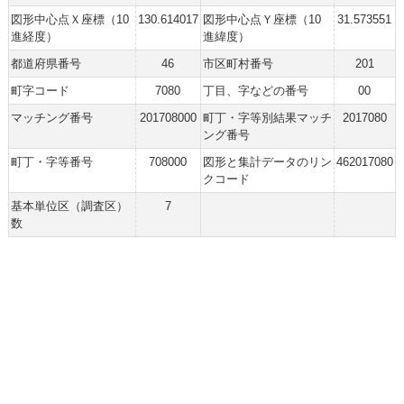
図形中心点Ｘ座標（10
130.614017
図形中心点Ｙ座標（10
31.573551
進経度）
進緯度）
都道府県番号
46
市区町村番号
201
町字コード
7080
丁目、字などの番号
00
マッチング番号
201708000
町丁・字等別結果マッチ
2017080
ング番号
町丁・字等番号
708000
図形と集計データのリン
462017080
クコード
基本単位区（調査区）
7
数