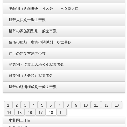
年齢別（５歳階級、４区分）、男女別人口
世帯人員別一般世帯数
世帯の家族類型別一般世帯数
住宅の種類・所有の関係別一般世帯数
住宅の建て方別世帯数
産業別・従業上の地位別就業者数
職業別（大分類）就業者数
世帯の経済構成別一般世帯数
1
2
3
4
5
6
7
8
9
10
11
12
13
14
15
16
17
18
19
牟礼岡三丁目