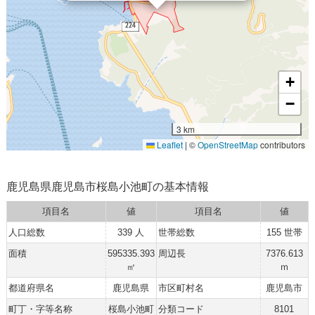
+
−
3 km
Leaflet
|
©
OpenStreetMap
contributors
鹿児島県鹿児島市桜島小池町の基本情報
項目名
値
項目名
値
人口総数
339 人
世帯総数
155 世帯
面積
595335.393
周辺長
7376.613
㎡
ｍ
都道府県名
鹿児島県
市区町村名
鹿児島市
町丁・字等名称
桜島小池町
分類コード
8101