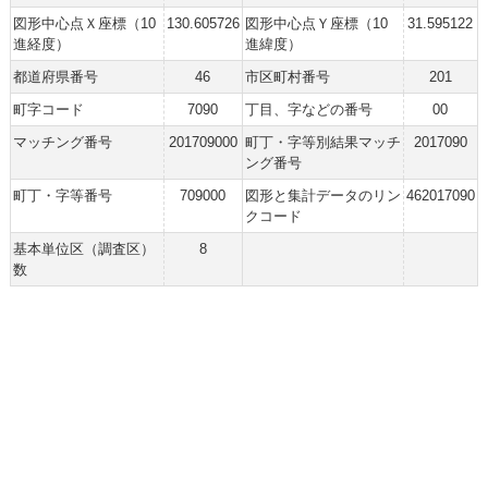
図形中心点Ｘ座標（10
130.605726
図形中心点Ｙ座標（10
31.595122
進経度）
進緯度）
都道府県番号
46
市区町村番号
201
町字コード
7090
丁目、字などの番号
00
マッチング番号
201709000
町丁・字等別結果マッチ
2017090
ング番号
町丁・字等番号
709000
図形と集計データのリン
462017090
クコード
基本単位区（調査区）
8
数