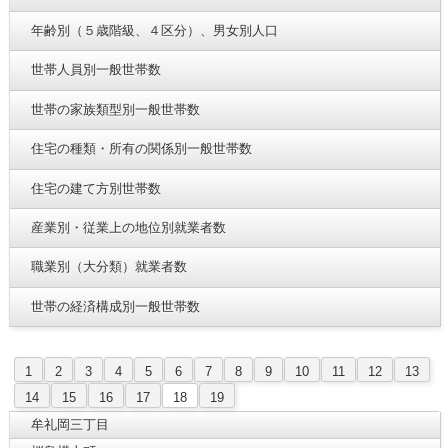
年齢別（５歳階級、４区分）、男女別人口
世帯人員別一般世帯数
世帯の家族類型別一般世帯数
住宅の種類・所有の関係別一般世帯数
住宅の建て方別世帯数
産業別・従業上の地位別就業者数
職業別（大分類）就業者数
世帯の経済構成別一般世帯数
1
2
3
4
5
6
7
8
9
10
11
12
13
14
15
16
17
18
19
牟礼岡三丁目