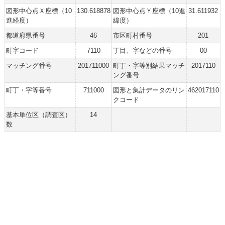
図形中心点Ｘ座標（10
130.618878
図形中心点Ｙ座標（10進
31.611932
進経度）
緯度）
都道府県番号
46
市区町村番号
201
町字コード
7110
丁目、字などの番号
00
マッチング番号
201711000
町丁・字等別結果マッチ
2017110
ング番号
町丁・字等番号
711000
図形と集計データのリン
462017110
クコード
基本単位区（調査区）
14
数