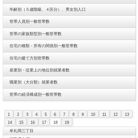
年齢別（５歳階級、４区分）、男女別人口
世帯人員別一般世帯数
世帯の家族類型別一般世帯数
住宅の種類・所有の関係別一般世帯数
住宅の建て方別世帯数
産業別・従業上の地位別就業者数
職業別（大分類）就業者数
世帯の経済構成別一般世帯数
1
2
3
4
5
6
7
8
9
10
11
12
13
14
15
16
17
18
19
牟礼岡三丁目