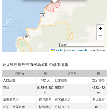
+
−
3 km
Leaflet
|
©
OpenStreetMap
contributors
鹿児島県鹿児島市桜島武町の基本情報
項目名
値
項目名
値
人口総数
442 人
世帯総数
222 世帯
面積
615546.382
周辺長
4733.482
㎡
ｍ
都道府県名
鹿児島県
市区町村名
鹿児島市
町丁・字等名称
桜島武町
分類コード
8101