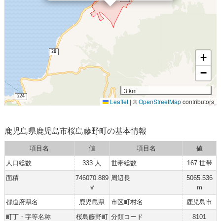
+
−
3 km
Leaflet
|
©
OpenStreetMap
contributors
鹿児島県鹿児島市桜島藤野町の基本情報
項目名
値
項目名
値
人口総数
333 人
世帯総数
167 世帯
面積
746070.889
周辺長
5065.536
㎡
ｍ
都道府県名
鹿児島県
市区町村名
鹿児島市
町丁・字等名称
桜島藤野町
分類コード
8101