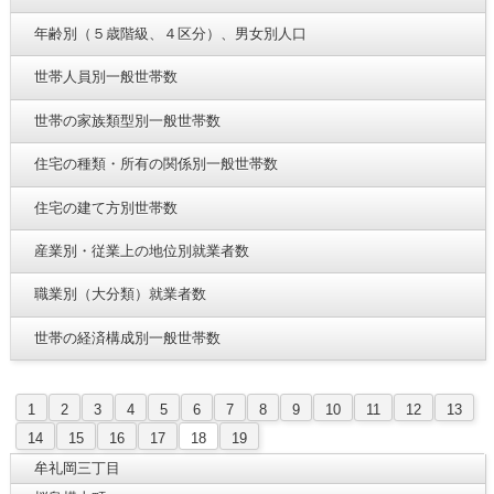
年齢別（５歳階級、４区分）、男女別人口
世帯人員別一般世帯数
世帯の家族類型別一般世帯数
住宅の種類・所有の関係別一般世帯数
住宅の建て方別世帯数
産業別・従業上の地位別就業者数
職業別（大分類）就業者数
世帯の経済構成別一般世帯数
1
2
3
4
5
6
7
8
9
10
11
12
13
14
15
16
17
18
19
牟礼岡三丁目