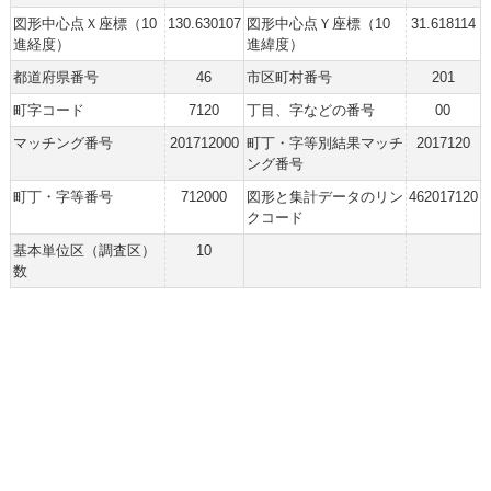
図形中心点Ｘ座標（10
130.630107
図形中心点Ｙ座標（10
31.618114
進経度）
進緯度）
都道府県番号
46
市区町村番号
201
町字コード
7120
丁目、字などの番号
00
マッチング番号
201712000
町丁・字等別結果マッチ
2017120
ング番号
町丁・字等番号
712000
図形と集計データのリン
462017120
クコード
基本単位区（調査区）
10
数