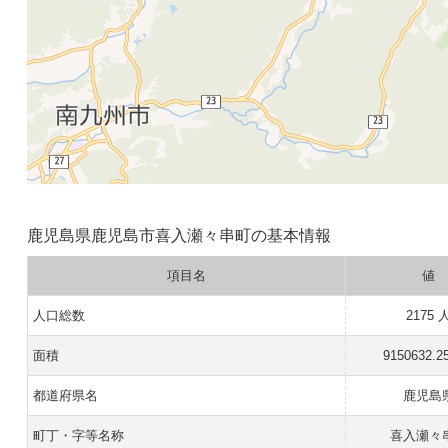
鹿児島県鹿児島市喜入瀬々串町の基本情報
項目名
値
人口総数
2175 
面積
9150632.2
都道府県名
鹿児島
町丁・字等名称
喜入瀬々