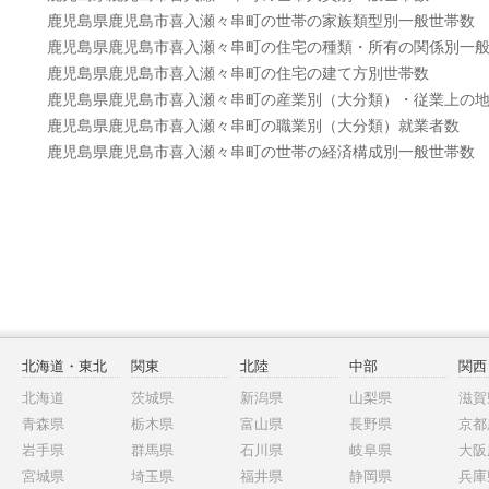
鹿児島県鹿児島市喜入瀬々串町の世帯の家族類型別一般世帯数
鹿児島県鹿児島市喜入瀬々串町の住宅の種類・所有の関係別一
鹿児島県鹿児島市喜入瀬々串町の住宅の建て方別世帯数
鹿児島県鹿児島市喜入瀬々串町の産業別（大分類）・従業上の
鹿児島県鹿児島市喜入瀬々串町の職業別（大分類）就業者数
鹿児島県鹿児島市喜入瀬々串町の世帯の経済構成別一般世帯数
北海道・東北
関東
北陸
中部
関西
北海道
茨城県
新潟県
山梨県
滋賀
青森県
栃木県
富山県
長野県
京都
岩手県
群馬県
石川県
岐阜県
大阪
宮城県
埼玉県
福井県
静岡県
兵庫