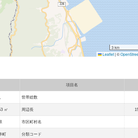
3 km
Leaflet
|
©
OpenStre
項目名
人
世帯総数
53 ㎡
周辺長
1
県
市区町村名
串町
分類コード