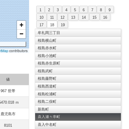
1
2
3
4
5
6
7
8
9
10
11
12
13
14
15
16
+
17
18
19
−
牟礼岡三丁目
桜島横山町
桜島赤水町
etMap
contributors
桜島小池町
桜島赤生原町
桜島武町
桜島藤野町
値
桜島西道町
967 世帯
桜島松浦町
桜島二俣町
5470.018 ｍ
新島町
鹿児島市
喜入瀬々串町
喜入中名町
8101