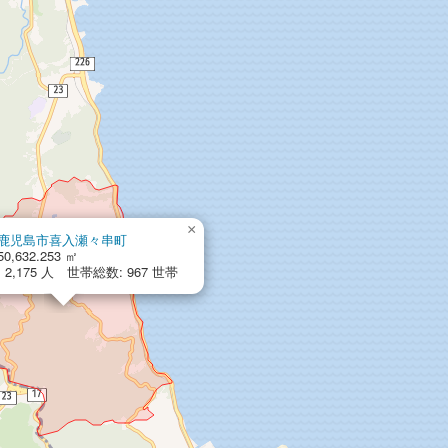
×
鹿児島市喜入瀬々串町
50,632.253 ㎡
2,175 人 世帯総数: 967 世帯