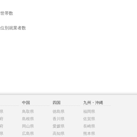
般世帯数
地位別就業者数
中国
四国
九州・沖縄
県
鳥取県
徳島県
福岡県
府
島根県
香川県
佐賀県
府
岡山県
愛媛県
長崎県
県
広島県
高知県
熊本県