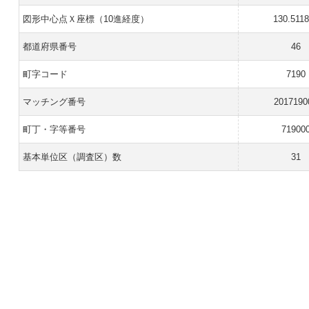
図形中心点Ｘ座標（10進経度）
130.511
都道府県番号
46
町字コード
7190
マッチング番号
2017190
町丁・字等番号
71900
基本単位区（調査区）数
31