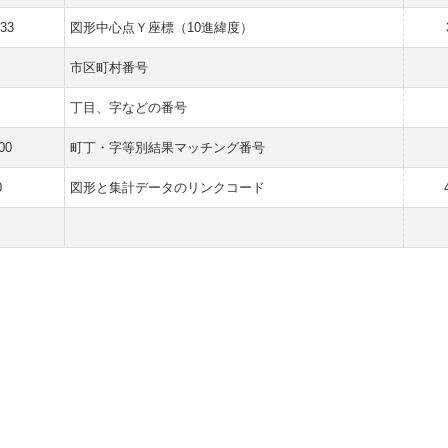
833
図形中心点Ｙ座標（10進緯度）
市区町村番号
丁目、字などの番号
00
町丁・字等別結果マッチング番号
0
図形と集計データのリンクコード