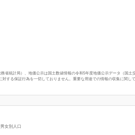
査（総務省統計局）、地価公示は国土数値情報の令和5年度地価公示データ（国土
に対する保証行為を一切しておりません。重要な用途での情報の収集に関し
、男女別人口