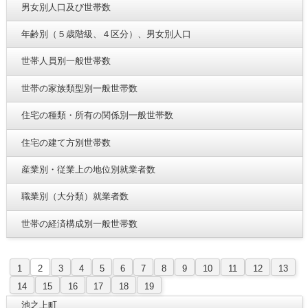
男女別人口及び世帯数
年齢別（５歳階級、４区分）、男女別人口
世帯人員別一般世帯数
世帯の家族類型別一般世帯数
住宅の種類・所有の関係別一般世帯数
住宅の建て方別世帯数
産業別・従業上の地位別就業者数
職業別（大分類）就業者数
世帯の経済構成別一般世帯数
1
2
3
4
5
6
7
8
9
10
11
12
13
14
15
16
17
18
19
池之上町