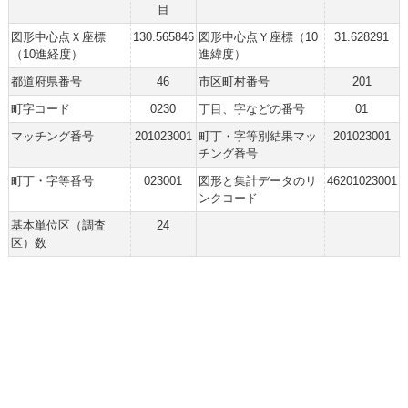
目
図形中心点Ｘ座標
130.565846
図形中心点Ｙ座標（10
31.628291
（10進経度）
進緯度）
都道府県番号
46
市区町村番号
201
町字コード
0230
丁目、字などの番号
01
マッチング番号
201023001
町丁・字等別結果マッ
201023001
チング番号
町丁・字等番号
023001
図形と集計データのリ
46201023001
ンクコード
基本単位区（調査
24
区）数