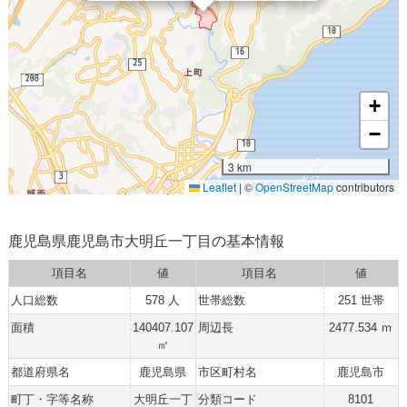
+
−
3 km
Leaflet
|
©
OpenStreetMap
contributors
鹿児島県鹿児島市大明丘一丁目の基本情報
項目名
値
項目名
値
人口総数
578 人
世帯総数
251 世帯
面積
140407.107
周辺長
2477.534 ｍ
㎡
都道府県名
鹿児島県
市区町村名
鹿児島市
町丁・字等名称
大明丘一丁
分類コード
8101