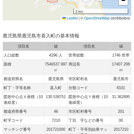
−
3 km
Leaflet
|
©
OpenStreetMap
contributors
鹿児島県鹿児島市喜入町の基本情報
項目名
値
項目名
値
人口総数
4296 人
世帯総数
1746 世帯
面積
7546537.997
周辺長
17407.208
㎡
ｍ
都道府県名
鹿児島県
市区町村名
鹿児島市
町丁・字等名称
喜入町
分類コード
8101
図形中心点Ｘ座標（10
130.538751
図形中心点Ｙ座標（10
31.362895
進経度）
進緯度）
都道府県番号
46
市区町村番号
201
町字コード
7210
丁目、字などの番号
00
マッチング番号
201721000
町丁・字等別結果マッ
2017210