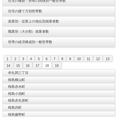
住宅の種類・所有の関係別一般世帯数
住宅の建て方別世帯数
産業別・従業上の地位別就業者数
職業別（大分類）就業者数
世帯の経済構成別一般世帯数
1
2
3
4
5
6
7
8
9
10
11
12
13
14
15
16
17
18
19
牟礼岡三丁目
桜島横山町
桜島赤水町
桜島小池町
桜島赤生原町
桜島武町
桜島藤野町