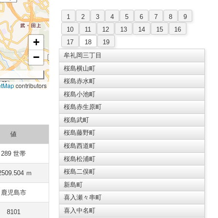
1
2
3
4
5
6
7
8
9
10
11
12
13
14
15
16
+
17
18
19
−
牟礼岡三丁目
桜島横山町
桜島赤水町
etMap
contributors
桜島小池町
桜島赤生原町
桜島武町
桜島藤野町
値
桜島西道町
289 世帯
桜島松浦町
桜島二俣町
2509.504 ｍ
新島町
鹿児島市
喜入瀬々串町
喜入中名町
8101