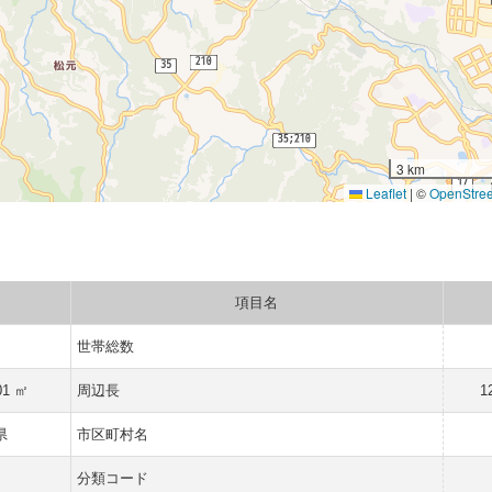
3 km
Leaflet
|
©
OpenStre
項目名
世帯総数
01 ㎡
周辺長
1
県
市区町村名
町
分類コード