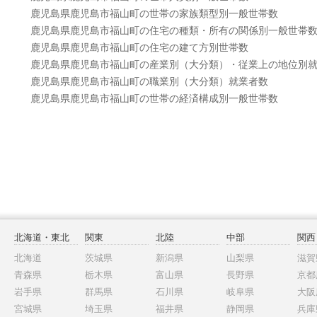
鹿児島県鹿児島市福山町の世帯の家族類型別一般世帯数
鹿児島県鹿児島市福山町の住宅の種類・所有の関係別一般世帯
鹿児島県鹿児島市福山町の住宅の建て方別世帯数
鹿児島県鹿児島市福山町の産業別（大分類）・従業上の地位別
鹿児島県鹿児島市福山町の職業別（大分類）就業者数
鹿児島県鹿児島市福山町の世帯の経済構成別一般世帯数
北海道・東北
関東
北陸
中部
関西
北海道
茨城県
新潟県
山梨県
滋賀
青森県
栃木県
富山県
長野県
京都
岩手県
群馬県
石川県
岐阜県
大阪
宮城県
埼玉県
福井県
静岡県
兵庫