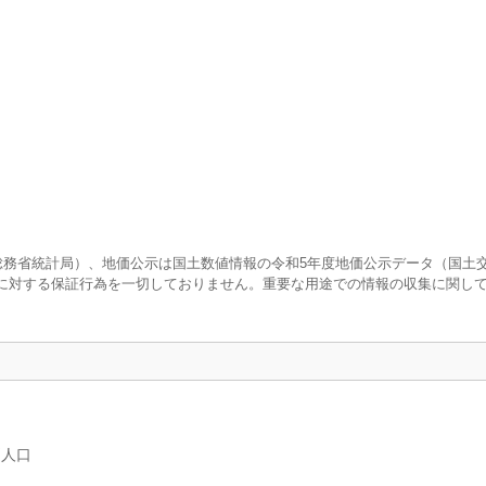
査（総務省統計局）、地価公示は国土数値情報の令和5年度地価公示データ（国土
に対する保証行為を一切しておりません。重要な用途での情報の収集に関し
別人口