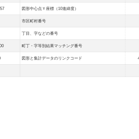
257
図形中心点Ｙ座標（10進緯度）
市区町村番号
丁目、字などの番号
00
町丁・字等別結果マッチング番号
0
図形と集計データのリンクコード