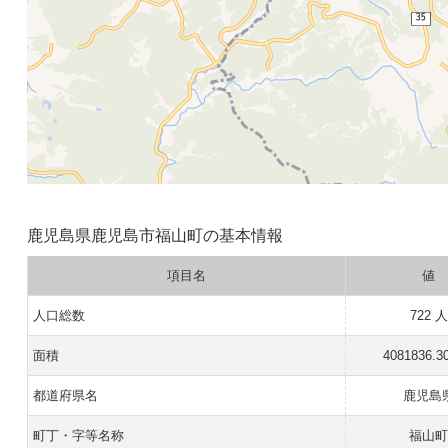
鹿児島県鹿児島市福山町の基本情報
項目名
値
人口総数
722 人
面積
4081836.3
都道府県名
鹿児島
町丁・字等名称
福山