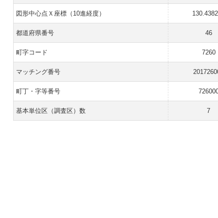
図形中心点Ｘ座標（10進経度）
130.438
都道府県番号
46
町字コード
7260
マッチング番号
2017260
町丁・字等番号
72600
基本単位区（調査区）数
7