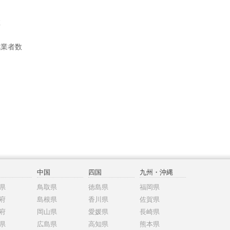
数
就業者数
中国
四国
九州・沖縄
県
鳥取県
徳島県
福岡県
府
島根県
香川県
佐賀県
府
岡山県
愛媛県
長崎県
県
広島県
高知県
熊本県