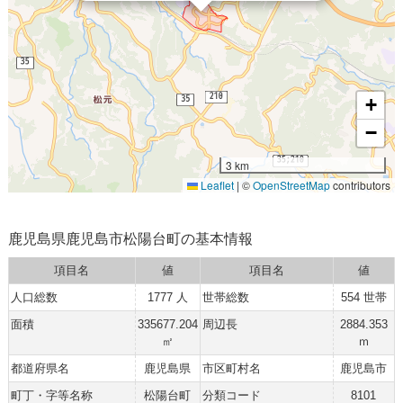
+
−
3 km
Leaflet
|
©
OpenStreetMap
contributors
鹿児島県鹿児島市松陽台町の基本情報
項目名
値
項目名
値
人口総数
1777 人
世帯総数
554 世帯
面積
335677.204
周辺長
2884.353
㎡
ｍ
都道府県名
鹿児島県
市区町村名
鹿児島市
町丁・字等名称
松陽台町
分類コード
8101