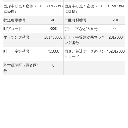
図形中心点Ｘ座標（10
130.456346
図形中心点Ｙ座標（10
31.597394
進経度）
進緯度）
都道府県番号
46
市区町村番号
201
町字コード
7330
丁目、字などの番号
00
マッチング番号
201733000
町丁・字等別結果マッチ
2017330
ング番号
町丁・字等番号
733000
図形と集計データのリン
462017330
クコード
基本単位区（調査区）
8
数