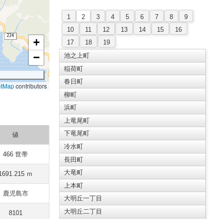
1
2
3
4
5
6
7
8
9
10
11
12
13
14
15
16
+
17
18
19
−
池之上町
稲荷町
春日町
etMap
contributors
柳町
浜町
上竜尾町
下竜尾町
値
冷水町
466 世帯
長田町
大竜町
1691.215 ｍ
上本町
鹿児島市
大明丘一丁目
大明丘二丁目
8101