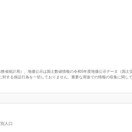
査（総務省統計局）、地価公示は国土数値情報の令和5年度地価公示データ（国土
に対する保証行為を一切しておりません。重要な用途での情報の収集に関し
女別人口