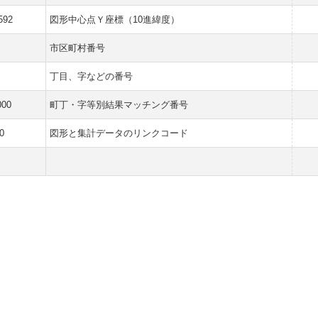
592
図形中心点Ｙ座標（10進緯度）
市区町村番号
丁目、字などの番号
000
町丁・字等別結果マッチング番号
0
図形と集計データのリンクコード