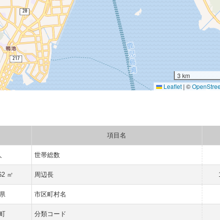
3 km
Leaflet
|
©
OpenStre
項目名
人
世帯総数
62 ㎡
周辺長
県
市区町村名
町
分類コード