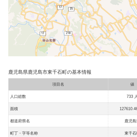
鹿児島県鹿児島市東千石町の基本情報
項目名
値
人口総数
733 
面積
127610.4
都道府県名
鹿児島
町丁・字等名称
東千石