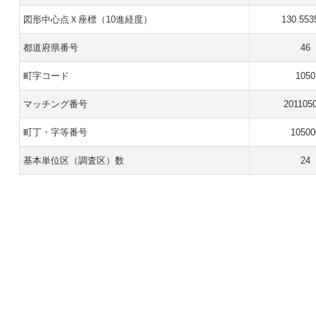
図形中心点Ｘ座標（10進経度）
130.553
都道府県番号
46
町字コード
1050
マッチング番号
201105
町丁・字等番号
10500
基本単位区（調査区）数
24