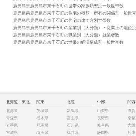
鹿児島県鹿児島市東千石町の世帯の家族類型別一般世帯数
鹿児島県鹿児島市東千石町の住宅の種類・所有の関係別一般世
鹿児島県鹿児島市東千石町の住宅の建て方別世帯数
鹿児島県鹿児島市東千石町の産業別（大分類）・従業上の地位
鹿児島県鹿児島市東千石町の職業別（大分類）就業者数
鹿児島県鹿児島市東千石町の世帯の経済構成別一般世帯数
北海道・東北
関東
北陸
中部
関西
北海道
茨城県
新潟県
山梨県
滋賀
青森県
栃木県
富山県
長野県
京都
岩手県
群馬県
石川県
岐阜県
大阪
宮城県
埼玉県
福井県
静岡県
兵庫