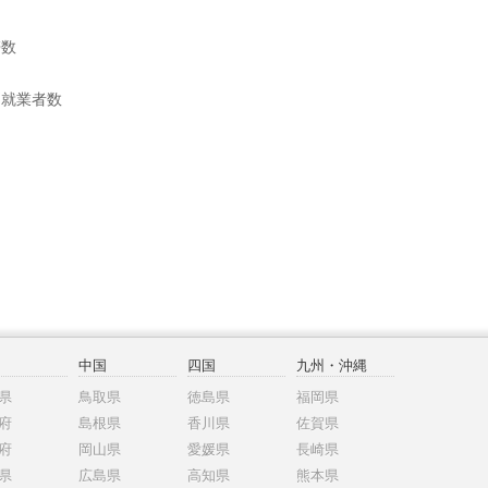
帯数
別就業者数
中国
四国
九州・沖縄
県
鳥取県
徳島県
福岡県
府
島根県
香川県
佐賀県
府
岡山県
愛媛県
長崎県
県
広島県
高知県
熊本県