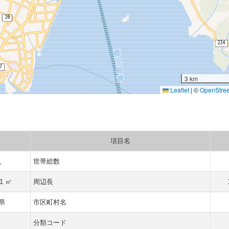
3 km
Leaflet
|
©
OpenStre
項目名
人
世帯総数
41 ㎡
周辺長
県
市区町村名
分類コード