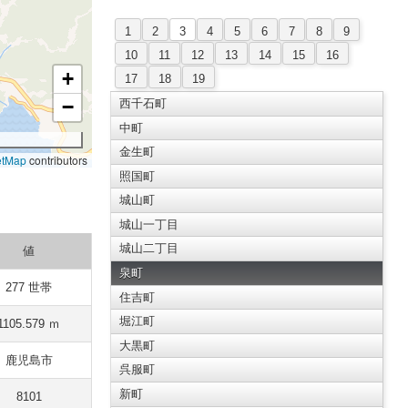
1
2
3
4
5
6
7
8
9
10
11
12
13
14
15
16
+
17
18
19
−
西千石町
中町
金生町
etMap
contributors
照国町
城山町
城山一丁目
城山二丁目
値
泉町
277 世帯
住吉町
堀江町
1105.579 ｍ
大黒町
鹿児島市
呉服町
新町
8101