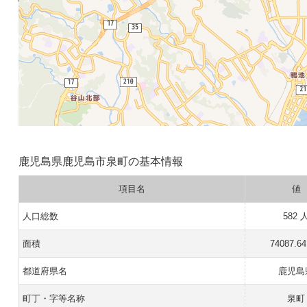
鹿児島県鹿児島市泉町の基本情報
項目名
値
人口総数
582 
面積
74087.6
都道府県名
鹿児島
町丁・字等名称
泉町