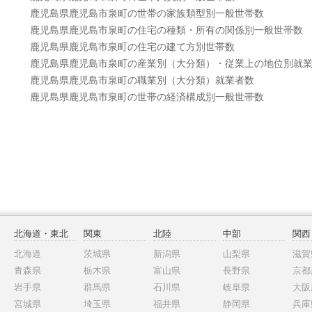
鹿児島県鹿児島市泉町の世帯の家族類型別一般世帯数
鹿児島県鹿児島市泉町の住宅の種類・所有の関係別一般世帯数
鹿児島県鹿児島市泉町の住宅の建て方別世帯数
鹿児島県鹿児島市泉町の産業別（大分類）・従業上の地位別就
鹿児島県鹿児島市泉町の職業別（大分類）就業者数
鹿児島県鹿児島市泉町の世帯の経済構成別一般世帯数
北海道・東北
関東
北陸
中部
関西
北海道
茨城県
新潟県
山梨県
滋賀
青森県
栃木県
富山県
長野県
京都
岩手県
群馬県
石川県
岐阜県
大阪
宮城県
埼玉県
福井県
静岡県
兵庫