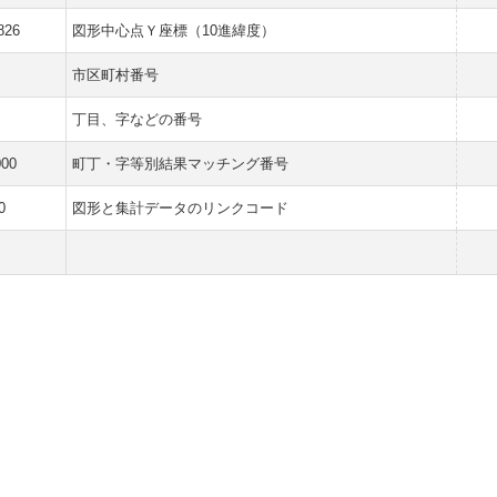
826
図形中心点Ｙ座標（10進緯度）
市区町村番号
丁目、字などの番号
000
町丁・字等別結果マッチング番号
0
図形と集計データのリンクコード