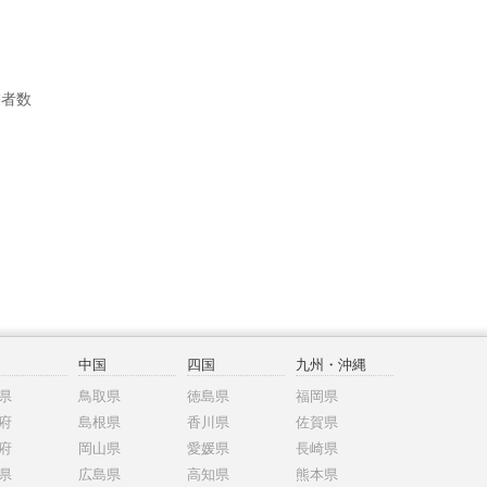
業者数
中国
四国
九州・沖縄
県
鳥取県
徳島県
福岡県
府
島根県
香川県
佐賀県
府
岡山県
愛媛県
長崎県
県
広島県
高知県
熊本県