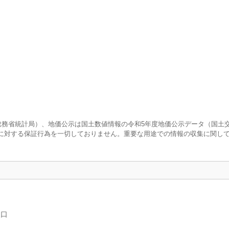
査（総務省統計局）、地価公示は国土数値情報の令和5年度地価公示データ（国土
に対する保証行為を一切しておりません。重要な用途での情報の収集に関し
人口