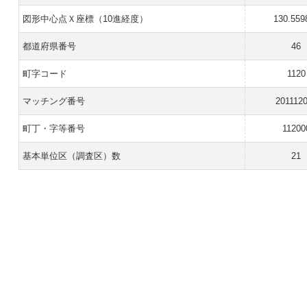
図形中心点Ｘ座標（10進経度）
130.559
都道府県番号
46
町字コード
1120
マッチング番号
201112
町丁・字等番号
11200
基本単位区（調査区）数
21