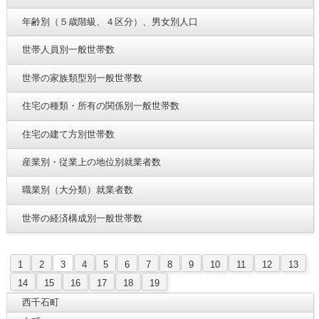
年齢別（５歳階級、４区分）、男女別人口
世帯人員別一般世帯数
世帯の家族類型別一般世帯数
住宅の種類・所有の関係別一般世帯数
住宅の建て方別世帯数
産業別・従業上の地位別就業者数
職業別（大分類）就業者数
世帯の経済構成別一般世帯数
1
2
3
4
5
6
7
8
9
10
11
12
13
14
15
16
17
18
19
西千石町