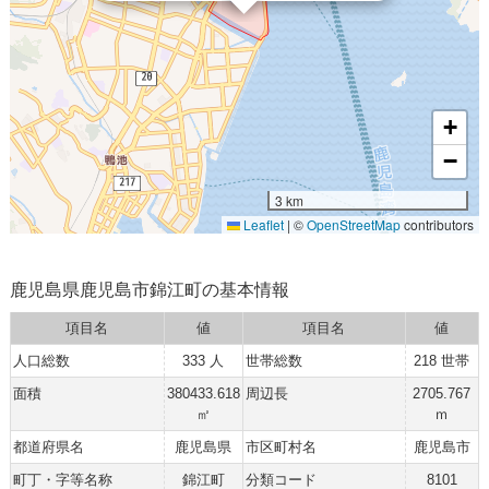
+
−
3 km
Leaflet
|
©
OpenStreetMap
contributors
鹿児島県鹿児島市錦江町の基本情報
項目名
値
項目名
値
人口総数
333 人
世帯総数
218 世帯
面積
380433.618
周辺長
2705.767
㎡
ｍ
都道府県名
鹿児島県
市区町村名
鹿児島市
町丁・字等名称
錦江町
分類コード
8101