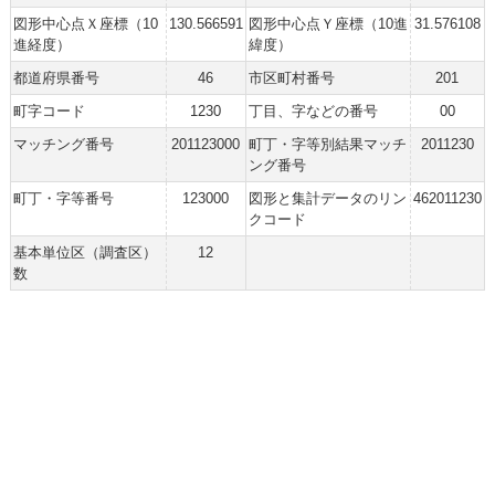
図形中心点Ｘ座標（10
130.566591
図形中心点Ｙ座標（10進
31.576108
進経度）
緯度）
都道府県番号
46
市区町村番号
201
町字コード
1230
丁目、字などの番号
00
マッチング番号
201123000
町丁・字等別結果マッチ
2011230
ング番号
町丁・字等番号
123000
図形と集計データのリン
462011230
クコード
基本単位区（調査区）
12
数