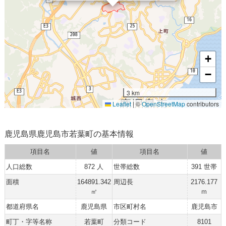
+
−
3 km
Leaflet
|
©
OpenStreetMap
contributors
鹿児島県鹿児島市若葉町の基本情報
項目名
値
項目名
値
人口総数
872 人
世帯総数
391 世帯
面積
164891.342
周辺長
2176.177
㎡
ｍ
都道府県名
鹿児島県
市区町村名
鹿児島市
町丁・字等名称
若葉町
分類コード
8101