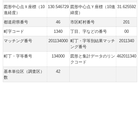
図形中心点Ｘ座標（10
130.546729
図形中心点Ｙ座標（10進
31.625592
進経度）
緯度）
都道府県番号
46
市区町村番号
201
町字コード
1340
丁目、字などの番号
00
マッチング番号
201134000
町丁・字等別結果マッチ
2011340
ング番号
町丁・字等番号
134000
図形と集計データのリン
462011340
クコード
基本単位区（調査区）
42
数