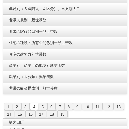
年齢別（５歳階級、４区分）、男女別人口
世帯人員別一般世帯数
世帯の家族類型別一般世帯数
住宅の種類・所有の関係別一般世帯数
住宅の建て方別世帯数
産業別・従業上の地位別就業者数
職業別（大分類）就業者数
世帯の経済構成別一般世帯数
1
2
3
4
5
6
7
8
9
10
11
12
13
14
15
16
17
18
19
樋之口町