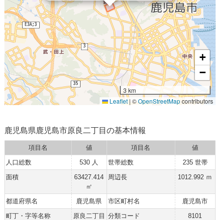
+
−
3 km
Leaflet
|
©
OpenStreetMap
contributors
鹿児島県鹿児島市原良二丁目の基本情報
項目名
値
項目名
値
人口総数
530 人
世帯総数
235 世帯
面積
63427.414
周辺長
1012.992 ｍ
㎡
都道府県名
鹿児島県
市区町村名
鹿児島市
町丁・字等名称
原良二丁目
分類コード
8101