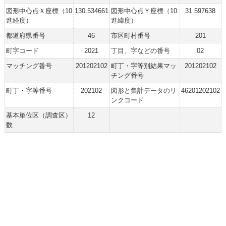
図形中心点Ｘ座標（10
130.534661
図形中心点Ｙ座標（10
31.597638
進経度）
進緯度）
都道府県番号
46
市区町村番号
201
町字コード
2021
丁目、字などの番号
02
マッチング番号
201202102
町丁・字等別結果マッ
201202102
チング番号
町丁・字等番号
202102
図形と集計データのリ
46201202102
ンクコード
基本単位区（調査区）
12
数