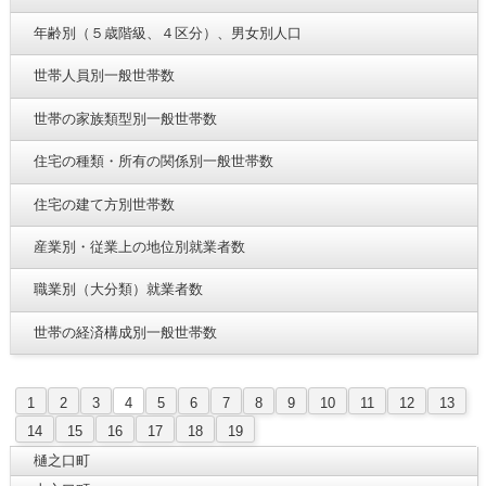
年齢別（５歳階級、４区分）、男女別人口
世帯人員別一般世帯数
世帯の家族類型別一般世帯数
住宅の種類・所有の関係別一般世帯数
住宅の建て方別世帯数
産業別・従業上の地位別就業者数
職業別（大分類）就業者数
世帯の経済構成別一般世帯数
1
2
3
4
5
6
7
8
9
10
11
12
13
14
15
16
17
18
19
樋之口町