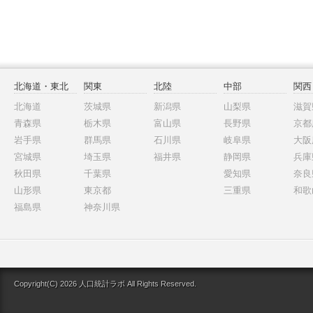
北海道・東北
関東
北陸
中部
関西
北海道
茨城県
新潟県
山梨県
滋賀
青森県
栃木県
富山県
長野県
京都
岩手県
群馬県
石川県
岐阜県
大阪
宮城県
埼玉県
福井県
静岡県
兵庫
秋田県
千葉県
愛知県
奈良
山形県
東京都
三重県
和歌
福島県
神奈川県
Copyright(C) 2026 人口統計ラボ All Rights Reserved.