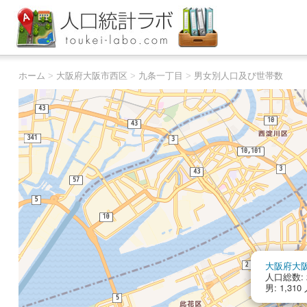
ホーム
>
大阪府大阪市西区
>
九条一丁目
>
男女別人口及び世帯数
大阪府大
人口総数: 2
男: 1,310