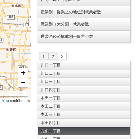
産業別・従業上の地位別就業者数
職業別（大分類）就業者数
世帯の経済構成別一般世帯数
1
2
3
川口一丁目
+
川口二丁目
−
川口三丁目
川口四丁目
本田一丁目
etMap
contributors
本田二丁目
本田三丁目
本田四丁目
九条一丁目