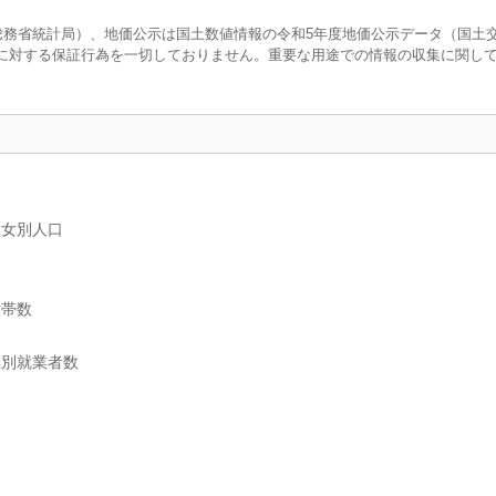
査（総務省統計局）、地価公示は国土数値情報の令和5年度地価公示データ（国土
に対する保証行為を一切しておりません。重要な用途での情報の収集に関し
男女別人口
世帯数
位別就業者数