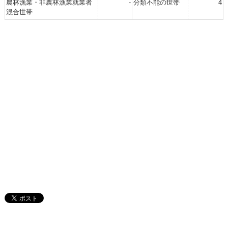
農林漁業・非農林漁業就業者
-
分類不能の世帯
4
混合世帯