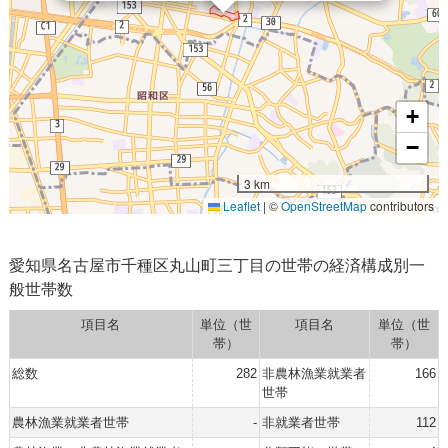
+
−
3 km
Leaflet
|
©
OpenStreetMap
contributors
愛知県名古屋市千種区丸山町三丁目の世帯の経済構成別一
般世帯数
項目名
単位（世
項目名
単位（世
帯）
帯）
総数
282
非農林漁業就業者
166
世帯
農林漁業就業者世帯
-
非就業者世帯
112