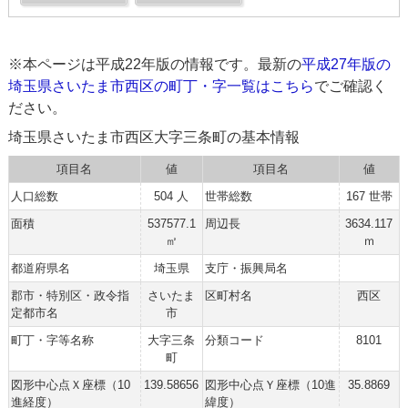
※本ページは平成22年版の情報です。最新の
平成27年版の
埼玉県さいたま市西区の町丁・字一覧はこちら
でご確認く
ださい。
埼玉県さいたま市西区大字三条町の基本情報
項目名
値
項目名
値
人口総数
504 人
世帯総数
167 世帯
面積
537577.1
周辺長
3634.117
㎡
ｍ
都道府県名
埼玉県
支庁・振興局名
郡市・特別区・政令指
さいたま
区町村名
西区
定都市名
市
町丁・字等名称
大字三条
分類コード
8101
町
図形中心点Ｘ座標（10
139.58656
図形中心点Ｙ座標（10進
35.8869
進経度）
緯度）