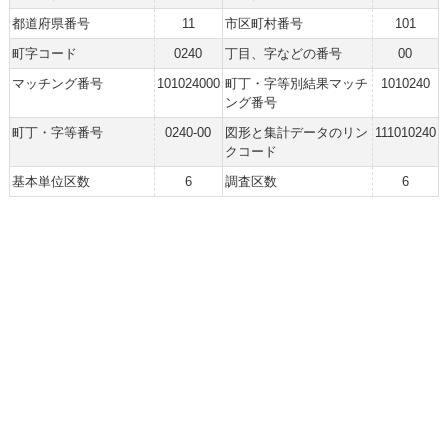
都道府県番号
11
市区町村番号
101
町字コード
0240
丁目、字などの番号
00
マッチング番号
101024000
町丁・字等別結果マッチ
1010240
ング番号
町丁・字等番号
0240-00
図形と集計データのリン
111010240
クコード
基本単位区数
6
調査区数
6