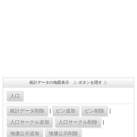
統計データの地図表示 △ ボタンを隠す △
|
|
|