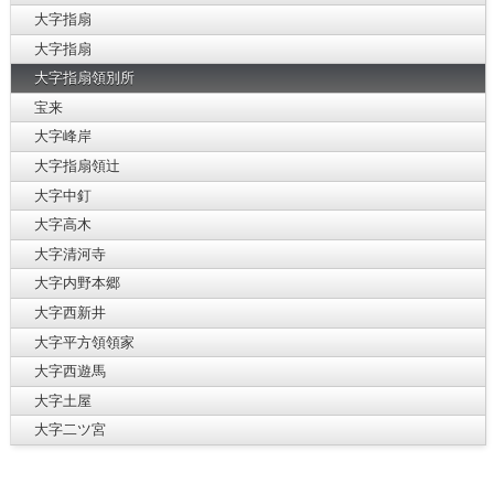
大字指扇
大字指扇
大字指扇領別所
宝来
大字峰岸
大字指扇領辻
大字中釘
大字高木
大字清河寺
大字内野本郷
大字西新井
大字平方領領家
大字西遊馬
大字土屋
大字二ツ宮