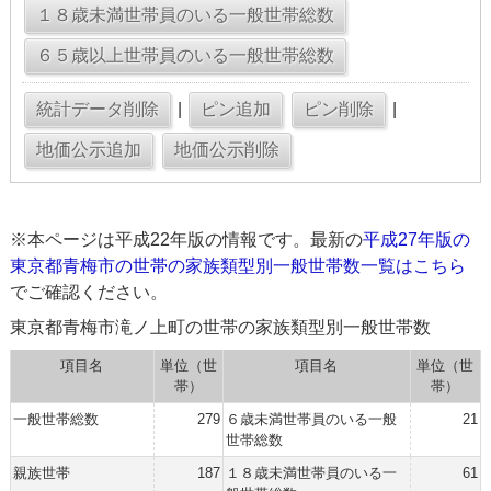
|
|
※本ページは平成22年版の情報です。最新の
平成27年版の
東京都青梅市の世帯の家族類型別一般世帯数一覧はこちら
でご確認ください。
東京都青梅市滝ノ上町の世帯の家族類型別一般世帯数
項目名
単位（世
項目名
単位（世
帯）
帯）
一般世帯総数
279
６歳未満世帯員のいる一般
21
世帯総数
親族世帯
187
１８歳未満世帯員のいる一
61