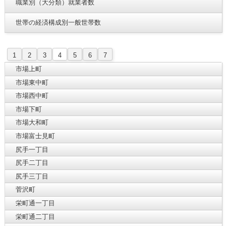
職業別（大分類）就業者数
世帯の経済構成別一般世帯数
1
2
3
4
5
6
7
市場上町
市場東中町
市場西中町
市場下町
市場大和町
市場富士見町
尻手一丁目
尻手二丁目
尻手三丁目
菅沢町
栄町通一丁目
栄町通二丁目