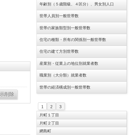
年齢別（５歳階級、４区分）、男女別人口
世帯人員別一般世帯数
世帯の家族類型別一般世帯数
住宅の種類・所有の関係別一般世帯数
住宅の建て方別世帯数
産業別・従業上の地位別就業者数
職業別（大分類）就業者数
世帯の経済構成別一般世帯数
1
2
3
片町１丁目
。
片町２丁目
網島町