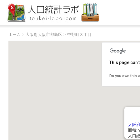
ホーム
>
大阪府大阪市都島区
>
中野町３丁目
This page can'
Do you own this 
大阪
面積: 9
人口総数