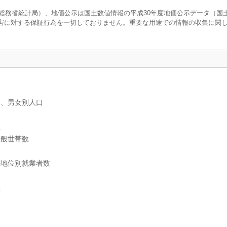
調査（総務省統計局）、地価公示は国土数値情報の平成30年度地価公示データ（国
害に対する保証行為を一切しておりません。重要な用途での情報の収集に関
）、男女別人口
数
一般世帯数
の地位別就業者数
数