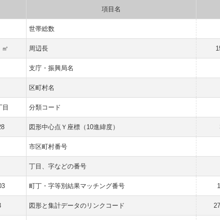
項目名
世帯総数
1 ㎡
周辺長
1
支庁・振興局名
区町村名
丁目
分類コード
28
図形中心点Ｙ座標（10進緯度）
市区町村番号
丁目、字などの番号
03
町丁・字等別結果マッチング番号
3
図形と集計データのリンクコード
2