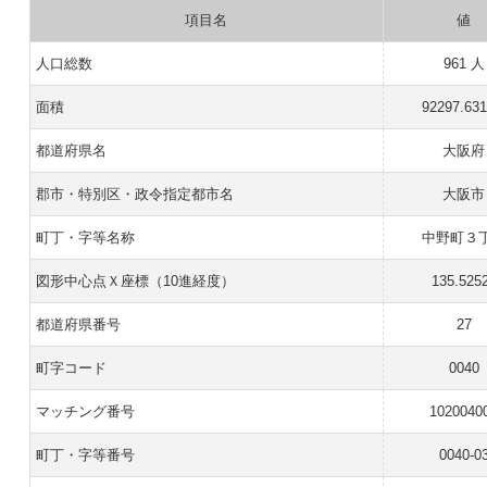
項目名
値
人口総数
961 人
面積
92297.63
都道府県名
大阪府
郡市・特別区・政令指定都市名
大阪市
町丁・字等名称
中野町３
図形中心点Ｘ座標（10進経度）
135.525
都道府県番号
27
町字コード
0040
マッチング番号
1020040
町丁・字等番号
0040-0