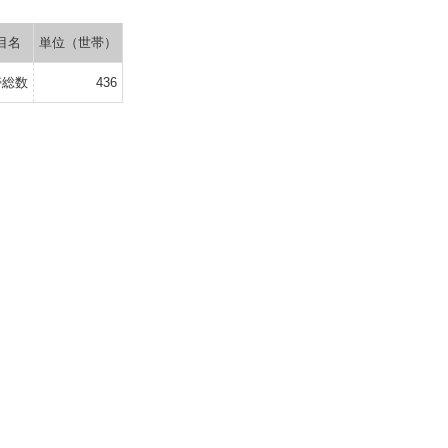
目名
単位（世帯）
帯総数
436