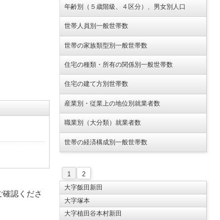
年齢別（５歳階級、４区分）、男女別人口
世帯人員別一般世帯数
世帯の家族類型別一般世帯数
住宅の種類・所有の関係別一般世帯数
住宅の建て方別世帯数
産業別・従業上の地位別就業者数
職業別（大分類）就業者数
世帯の経済構成別一般世帯数
1
2
大字飯田新田
ご確認くださ
大字塚本
大字植田谷本村新田