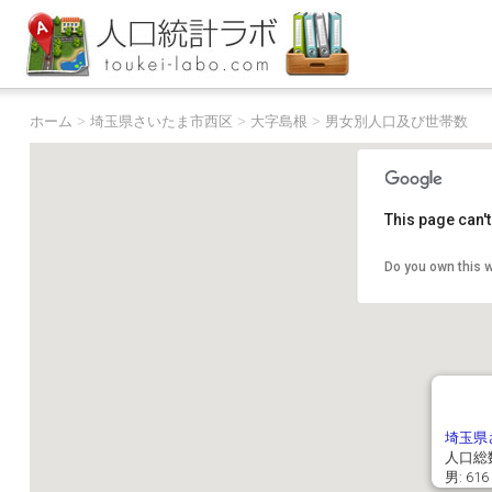
ホーム
>
埼玉県さいたま市西区
>
大字島根
>
男女別人口及び世帯数
This page can'
Do you own this 
埼玉県
人口総数
男: 61