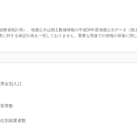
調査（総務省統計局）、地価公示は国土数値情報の平成30年度地価公示データ（国
害に対する保証行為を一切しておりません。重要な用途での情報の収集に関
、男女別人口
般世帯数
地位別就業者数