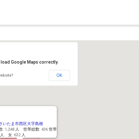
t load Google Maps correctly.
OK
website?
さいたま市西区大字島根
: 1,248 人 世帯総数: 436 世帯
6 人 女: 632 人