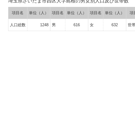
埼玉県さいたま市西区大字島根の男女別人口及び世帯数
項目名
単位（人）
項目名
単位（人）
項目名
単位（人）
項
人口総数
1248
男
616
女
632
世