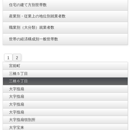
住宅の建て方別世帯数
産業別・従業上の地位別就業者数
職業別（大分類）就業者数
世帯の経済構成別一般世帯数
1
2
宮前町
三橋５丁目
三橋６丁目
大字指扇
大字指扇
大字指扇
大字指扇
大字指扇領別所
大字宝来