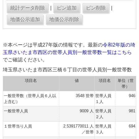
|
|
※本ページは平成27年版の情報です。最新の
令和2年版の埼
玉県さいたま市西区の世帯人員別一般世帯数一覧はこちら
でご確認ください。
埼玉県さいたま市西区三橋６丁目の世帯人員別一般世帯数
項目名
値
項目名
単位（世
帯）
一般世帯数（世帯人員６人以
3548 世帯
世帯人員
946
上含む）
１人
一般世帯人員
9009 人
世帯人員
981
２人
１世帯当り人員
2.5391770011 人
世帯人員
694
／世帯
３人