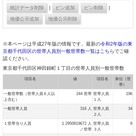
|
|
※本ページは平成27年版の情報です。最新の
令和2年版の東
京都千代田区の世帯人員別一般世帯数一覧はこちら
でご確
認ください。
東京都千代田区神田錦町１丁目の世帯人員別一般世帯数
項目名
値
項目名
単位（世
帯）
一般世帯数（世帯人員６人以
244 世帯
世帯人員
196
上含む）
１人
一般世帯人員
316 人
世帯人員
34
２人
１世帯当り人員
1.2950819672 人
世帯人員
8
／世帯
３人