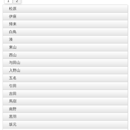
1
2
松原
伊座
帰来
白鳥
湊
東山
西山
与田山
入野山
五名
引田
吉田
馬宿
南野
黒羽
坂元