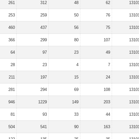
261
312
48
62
1310
253
259
50
76
1310
460
437
56
75
1310
366
299
80
107
1310
64
97
23
49
1310
28
23
4
7
1310
211
197
15
24
1310
281
294
69
108
1310
946
1229
149
203
1310
81
93
33
44
1310
504
541
90
163
1310