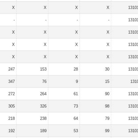
X
X
X
X
1310
-
-
-
-
1310
X
X
X
X
1310
X
X
X
X
1310
X
X
X
X
1310
247
153
28
30
1310
347
76
9
15
131
272
264
61
90
1310
305
326
73
98
1310
218
238
64
79
1310
192
189
53
99
1310