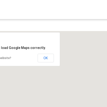
t load Google Maps correctly.
OK
website?