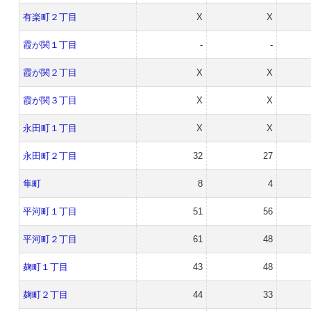
有楽町２丁目
X
X
霞が関１丁目
-
-
霞が関２丁目
X
X
霞が関３丁目
X
X
永田町１丁目
X
X
永田町２丁目
32
27
隼町
8
4
平河町１丁目
51
56
平河町２丁目
61
48
麹町１丁目
43
48
麹町２丁目
44
33