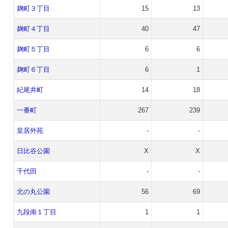
麹町３丁目
15
13
麹町４丁目
40
47
麹町５丁目
6
6
麹町６丁目
6
1
紀尾井町
14
18
一番町
267
239
皇居外苑
-
-
日比谷公園
X
X
千代田
-
-
北の丸公園
56
69
九段南１丁目
1
1