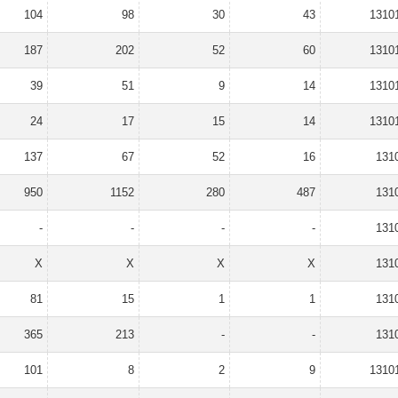
104
98
30
43
1310
187
202
52
60
1310
39
51
9
14
1310
24
17
15
14
1310
137
67
52
16
131
950
1152
280
487
131
-
-
-
-
131
X
X
X
X
131
81
15
1
1
131
365
213
-
-
131
101
8
2
9
1310