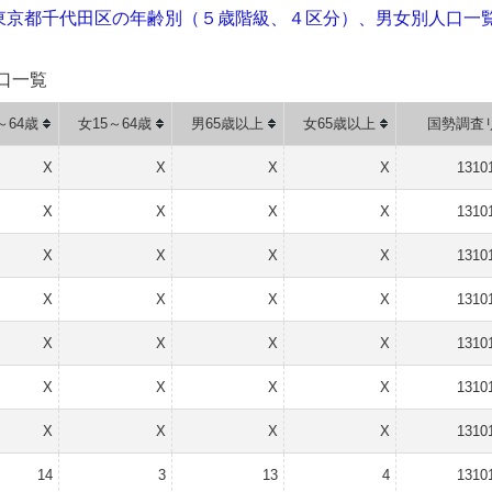
東京都千代田区の年齢別（５歳階級、４区分）、男女別人口一
口一覧
～64歳
女15～64歳
男65歳以上
女65歳以上
国勢調査
X
X
X
X
1310
X
X
X
X
1310
X
X
X
X
1310
X
X
X
X
1310
X
X
X
X
1310
X
X
X
X
1310
X
X
X
X
1310
14
3
13
4
1310