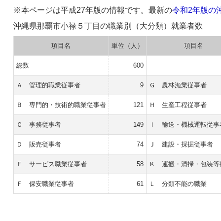
※本ページは平成27年版の情報です。最新の
令和2年版の
沖縄県那覇市小禄５丁目の職業別（大分類）就業者数
項目名
単位（人）
項目名
総数
600
Ａ 管理的職業従事者
9
Ｇ 農林漁業従事者
Ｂ 専門的・技術的職業従事者
121
Ｈ 生産工程従事者
Ｃ 事務従事者
149
Ｉ 輸送・機械運転従事
Ｄ 販売従事者
74
Ｊ 建設・採掘従事者
Ｅ サービス職業従事者
58
Ｋ 運搬・清掃・包装等
Ｆ 保安職業従事者
61
Ｌ 分類不能の職業