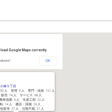
t load Google Maps correctly.
OK
website?
小禄５丁目
00 人 管理: 9 人 専門・技術: 121 人
 販売: 74 人 サービス: 58 人
 農林漁業: 4 人 生産工程: 22 人
 14 人 建設・採掘: 24 人
等: 27 人 分類不能: 37 人