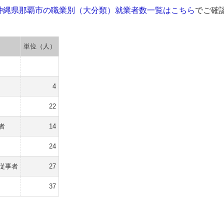
沖縄県那覇市の職業別（大分類）就業者数一覧はこちら
でご確
単位（人）
4
22
者
14
24
従事者
27
37