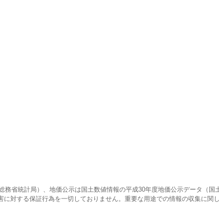
調査（総務省統計局）、地価公示は国土数値情報の平成30年度地価公示データ（国
害に対する保証行為を一切しておりません。重要な用途での情報の収集に関