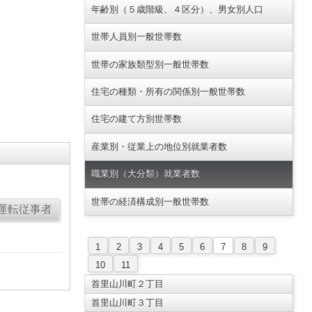
年齢別（５歳階級、４区分）、男女別人口
世帯人員別一般世帯数
世帯の家族類型別一般世帯数
住宅の種類・所有の関係別一般世帯数
住宅の建て方別世帯数
産業別・従業上の地位別就業者数
職業別（大分類）就業者数
世帯の経済構成別一般世帯数
1
2
3
4
5
6
7
8
9
10
11
首里山川町２丁目
首里山川町３丁目