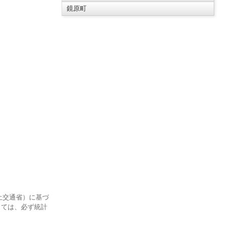
鏡原町
土交通省）に基づ
しては、必ず統計