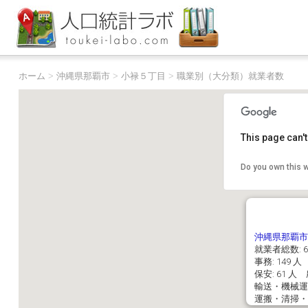
ホーム
>
沖縄県那覇市
>
小禄５丁目
>
職業別（大分類）就業者数
This page can'
Do you own this 
沖縄県那覇市
就業者総数: 6
事務: 149 人
保安: 61 人
輸送・機械運転:
運搬・清掃・包装