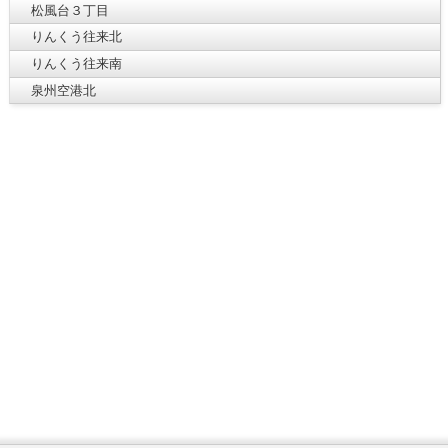
松風台３丁目
りんくう往来北
りんくう往来南
泉州空港北