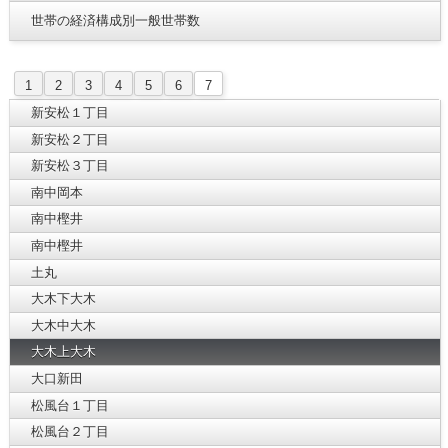
世帯の経済構成別一般世帯数
1
2
3
4
5
6
7
新安松１丁目
新安松２丁目
新安松３丁目
南中岡本
南中樫井
南中樫井
土丸
大木下大木
大木中大木
大木上大木
大口新田
松風台１丁目
松風台２丁目