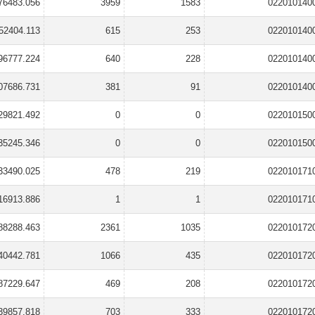
76483.056
3959
1583
022010140
52404.113
615
253
022010140
96777.224
640
228
022010140
07686.731
381
91
022010140
29821.492
0
0
022010150
35245.346
0
0
022010150
33490.025
478
219
022010171
16913.886
1
1
022010171
88288.463
2361
1035
022010172
40442.781
1066
435
022010172
87229.647
469
208
022010172
39857.818
703
333
022010172