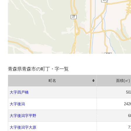
青森県青森市の町丁・字一覧
町名
面積(㎡)
大字四戸橋
50
大字後潟
242
大字後潟字平野
6
大字後潟字大原
7