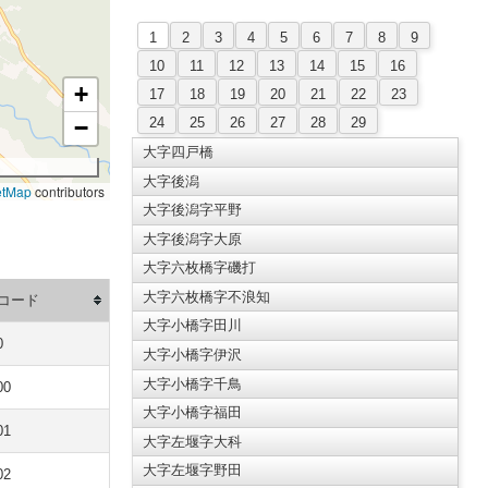
1
2
3
4
5
6
7
8
9
10
11
12
13
14
15
16
+
17
18
19
20
21
22
23
24
25
26
27
28
29
−
大字四戸橋
大字後潟
etMap
contributors
大字後潟字平野
大字後潟字大原
大字六枚橋字磯打
大字六枚橋字不浪知
コード
大字小橋字田川
0
大字小橋字伊沢
大字小橋字千鳥
00
大字小橋字福田
01
大字左堰字大科
大字左堰字野田
02