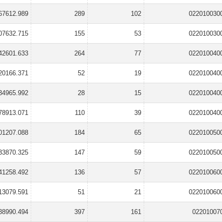
67612.989
289
102
022010030
07632.715
155
53
022010030
42601.633
264
77
022010040
20166.371
52
19
022010040
34965.992
28
15
022010040
78913.071
110
39
022010040
01207.088
184
65
022010050
33870.325
147
59
022010050
41258.492
136
57
022010060
13079.591
51
21
022010060
38990.494
397
161
02201007