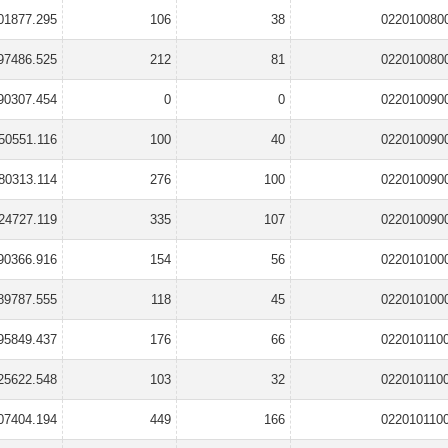
01877.295
106
38
022010080
97486.525
212
81
022010080
90307.454
0
0
022010090
50551.116
100
40
022010090
80313.114
276
100
022010090
24727.119
335
107
022010090
90366.916
154
56
022010100
89787.555
118
45
022010100
95849.437
176
66
022010110
25622.548
103
32
022010110
07404.194
449
166
022010110