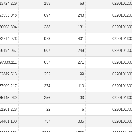
13724.229
183
68
022010120
93553.048
697
243
022010120
86008.804
288
131
022010130
62714.976
973
401
022010130
86494.057
607
249
022010130
97083.111
657
271
022010130
02849.513
252
99
022010130
87909.217
274
110
022010130
35145.939
256
93
022010130
81201.228
22
6
022010130
24481.138
737
335
022010130