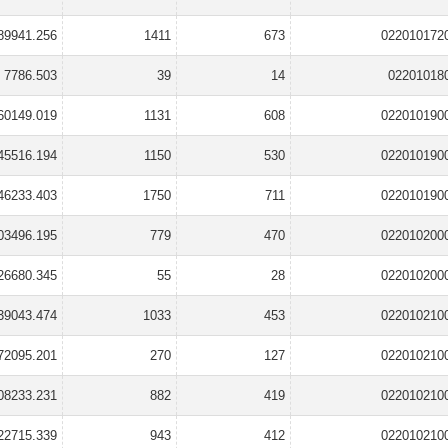
89941.256
1411
673
022010172
7786.503
39
14
02201018
60149.019
1131
608
022010190
45516.194
1150
530
022010190
46233.403
1750
711
022010190
03496.195
779
470
022010200
26680.345
55
28
022010200
39043.474
1033
453
022010210
72095.201
270
127
022010210
08233.231
882
419
022010210
22715.339
943
412
022010210