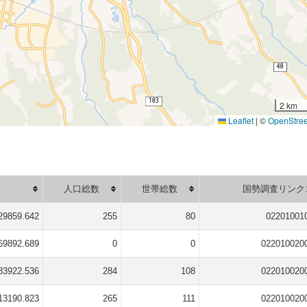
2 km
Leaflet
|
©
OpenStre
人口総数
世帯総数
国勢調査リンク
29859.642
255
80
02201001
69892.689
0
0
022010020
83922.536
284
108
022010020
13190.823
265
111
022010020