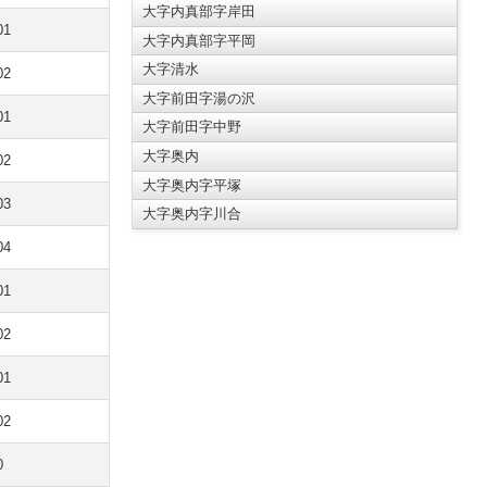
大字内真部字岸田
01
大字内真部字平岡
大字清水
02
大字前田字湯の沢
01
大字前田字中野
大字奥内
02
大字奥内字平塚
03
大字奥内字川合
04
01
02
01
02
0