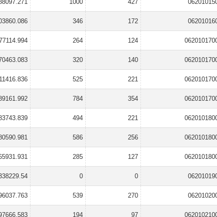
88097.271
1000
427
06201015
03860.086
346
172
06201016
77114.994
264
124
062010170
70463.083
320
140
062010170
11416.836
525
221
062010170
89161.992
784
354
062010170
83743.839
494
221
062010180
80590.981
586
256
062010180
65931.931
285
127
062010180
338229.54
0
0
06201019
96037.763
539
270
06201020
97666.583
194
97
062010210