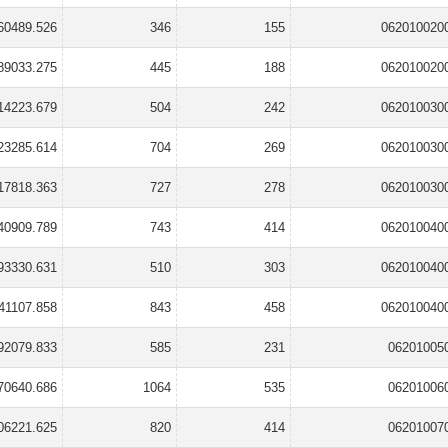
60489.526
346
155
062010020
89033.275
445
188
062010020
14223.679
504
242
062010030
23285.614
704
269
062010030
17818.363
727
278
062010030
40909.789
743
414
062010040
93330.631
510
303
062010040
41107.858
843
458
062010040
92079.833
585
231
06201005
70640.686
1064
535
06201006
06221.625
820
414
06201007