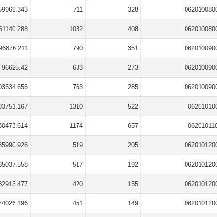
59969.343
711
328
062010080
61140.288
1032
408
062010080
96876.211
790
351
062010090
96625.42
633
273
062010090
03534.656
763
285
062010090
03751.167
1310
522
06201010
30473.614
1174
657
06201011
35990.926
519
205
062010120
85037.558
517
192
062010120
82913.477
420
155
062010120
74026.196
451
149
062010120