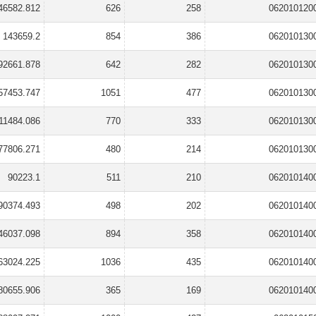
46582.812
626
258
062010120
143659.2
854
386
062010130
92661.878
642
282
062010130
57453.747
1051
477
062010130
11484.086
770
333
062010130
77806.271
480
214
062010130
90223.1
511
210
062010140
90374.493
498
202
062010140
46037.098
894
358
062010140
63024.225
1036
435
062010140
80655.906
365
169
062010140