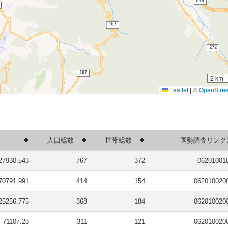
2 km
Leaflet
|
©
OpenStre
人口総数
世帯総数
国勢調査リンク
27930.543
767
372
06201001
70791.991
414
154
062010020
25256.775
368
184
062010020
71107.23
311
121
062010020