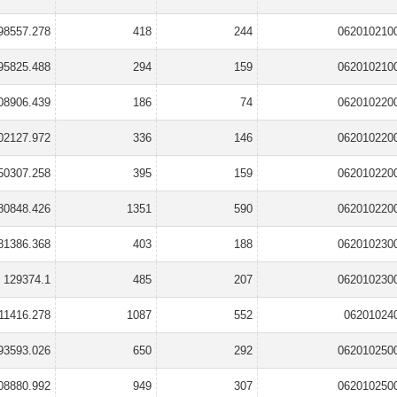
98557.278
418
244
062010210
95825.488
294
159
062010210
08906.439
186
74
062010220
02127.972
336
146
062010220
50307.258
395
159
062010220
80848.426
1351
590
062010220
81386.368
403
188
062010230
129374.1
485
207
062010230
11416.278
1087
552
06201024
93593.026
650
292
062010250
08880.992
949
307
062010250