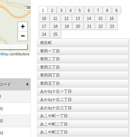
1
2
3
4
5
6
7
8
9
10
11
12
13
14
15
16
+
17
18
19
20
21
22
23
24
25
−
相生町
青田一丁目
etMap
contributors
青田二丁目
青田三丁目
青田四丁目
青田五丁目
コード
あかねケ丘一丁目
0
あかねケ丘二丁目
あかねケ丘三丁目
01
あこや町一丁目
02
あこや町二丁目
あこや町三丁目
03