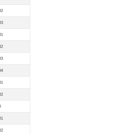
02
03
01
02
03
04
01
02
0
01
02