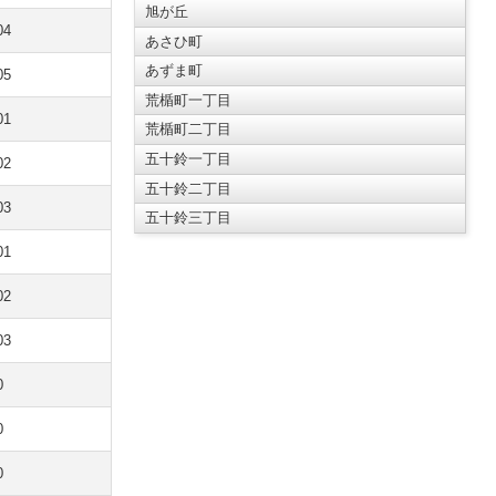
旭が丘
04
あさひ町
あずま町
05
荒楯町一丁目
01
荒楯町二丁目
五十鈴一丁目
02
五十鈴二丁目
03
五十鈴三丁目
01
02
03
0
0
0