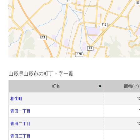
山形県山形市の町丁・字一覧
町名
面積(㎡)
相生町
1
青田一丁目
青田二丁目
1
青田三丁目