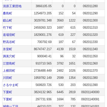
清原工業団地
3866105.05
0
0
092011280
桑島町
1254973.205
152
54
092011290
鐺山町
3029781.348
3560
1222
092011300
竹下町
2459260.323
1697
615
092011310
道場宿町
1829001.276
619
227
092011320
野高谷町
700792.69
187
67
092011330
氷室町
8674747.217
4139
1519
092011340
満美穴町
900040.41
96
32
092011350
江曽島町
910710.565
3792
1651
092011360
上横田町
2736488.449
2482
1026
092011370
川田町
1959782.149
2599
1354
092011380
さるやま町
569920.726
530
203
092011390
下栗町
3824132.965
6445
2819
09201140000
下栗町
297731.936
1694
785
09201140091
城南一丁目
44210.021
327
132
09201141001