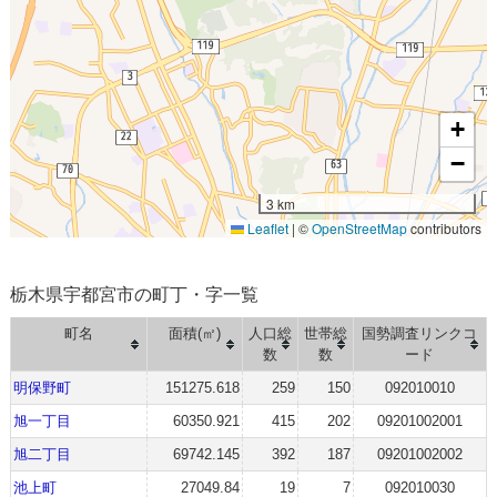
+
−
3 km
Leaflet
|
©
OpenStreetMap
contributors
栃木県宇都宮市の町丁・字一覧
町名
面積(㎡)
人口総
世帯総
国勢調査リンクコ
数
数
ード
明保野町
151275.618
259
150
092010010
旭一丁目
60350.921
415
202
09201002001
旭二丁目
69742.145
392
187
09201002002
池上町
27049.84
19
7
092010030