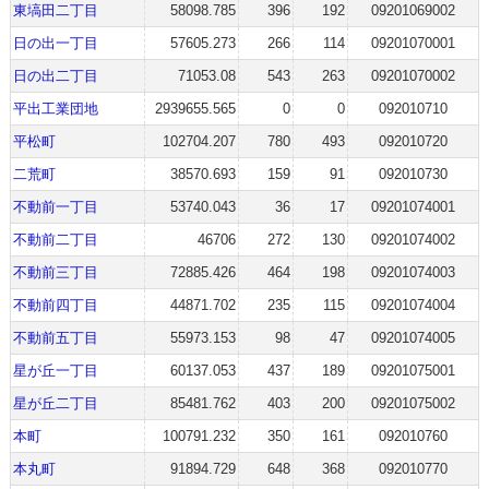
東塙田二丁目
58098.785
396
192
09201069002
日の出一丁目
57605.273
266
114
09201070001
日の出二丁目
71053.08
543
263
09201070002
平出工業団地
2939655.565
0
0
092010710
平松町
102704.207
780
493
092010720
二荒町
38570.693
159
91
092010730
不動前一丁目
53740.043
36
17
09201074001
不動前二丁目
46706
272
130
09201074002
不動前三丁目
72885.426
464
198
09201074003
不動前四丁目
44871.702
235
115
09201074004
不動前五丁目
55973.153
98
47
09201074005
星が丘一丁目
60137.053
437
189
09201075001
星が丘二丁目
85481.762
403
200
09201075002
本町
100791.232
350
161
092010760
本丸町
91894.729
648
368
092010770