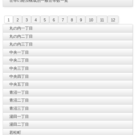
世帯の経済構成別一般世帯数一覧
1
2
3
4
5
6
7
8
9
10
11
12
丸の内一丁目
丸の内二丁目
丸の内三丁目
中央一丁目
中央二丁目
中央三丁目
中央四丁目
中央五丁目
青沼一丁目
青沼二丁目
青沼三丁目
湯田一丁目
湯田二丁目
若松町