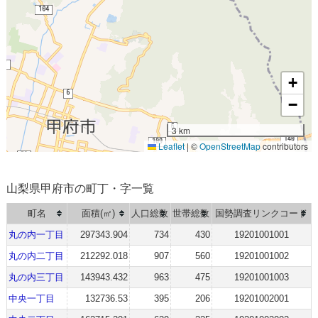
+
−
3 km
Leaflet
|
©
OpenStreetMap
contributors
山梨県甲府市の町丁・字一覧
町名
面積(㎡)
人口総数
世帯総数
国勢調査リンクコード
丸の内一丁目
297343.904
734
430
19201001001
丸の内二丁目
212292.018
907
560
19201001002
丸の内三丁目
143943.432
963
475
19201001003
中央一丁目
132736.53
395
206
19201002001