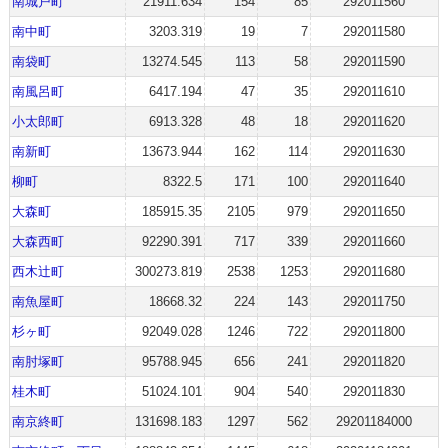
南城戸町
21911.634
154
85
292011560
南中町
3203.319
19
7
292011580
南袋町
13274.545
113
58
292011590
南風呂町
6417.194
47
35
292011610
小太郎町
6913.328
48
18
292011620
南新町
13673.944
162
114
292011630
柳町
8322.5
171
100
292011640
大森町
185915.35
2105
979
292011650
大森西町
92290.391
717
339
292011660
西木辻町
300273.819
2538
1253
292011680
南魚屋町
18668.32
224
143
292011750
杉ヶ町
92049.028
1246
722
292011800
南肘塚町
95788.945
656
241
292011820
桂木町
51024.101
904
540
292011830
南京終町
131698.183
1297
562
29201184000