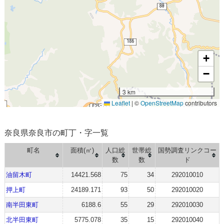
+
−
3 km
Leaflet
|
©
OpenStreetMap
contributors
奈良県奈良市の町丁・字一覧
町名
面積(㎡)
人口総
世帯総
国勢調査リンクコー
数
数
ド
油留木町
14421.568
75
34
292010010
押上町
24189.171
93
50
292010020
南半田東町
6188.6
55
29
292010030
北半田東町
5775.078
35
15
292010040