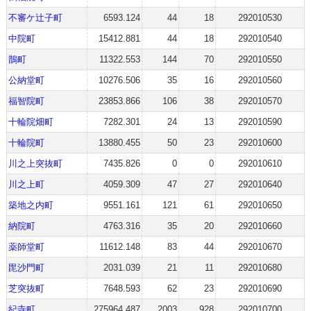
不審ケ辻子町
6593.124
44
18
292010530
中院町
15412.881
44
18
292010540
鵲町
11322.553
144
70
292010550
公納堂町
10276.506
35
16
292010560
福智院町
23853.866
106
38
292010570
十輪院畑町
7282.301
24
13
292010590
十輪院町
13880.455
50
23
292010600
川之上突抜町
7435.826
0
0
292010610
川之上町
4059.309
47
27
292010640
築地之内町
9551.161
121
61
292010650
納院町
4763.316
35
20
292010660
薬師堂町
11612.148
83
44
292010670
毘沙門町
2031.039
21
11
292010680
芝突抜町
7648.593
62
23
292010690
紀寺町
275964.487
2003
928
292010700