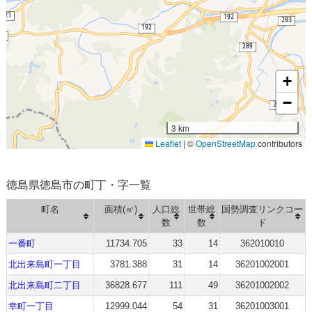
+
−
3 km
Leaflet
|
©
OpenStreetMap
contributors
徳島県徳島市の町丁・字一覧
町名
面積(㎡)
人口総
世帯総
国勢調査リンクコー
数
数
ド
一番町
11734.705
33
14
362010010
北出来島町一丁目
3781.388
31
14
36201002001
北出来島町二丁目
36828.677
111
49
36201002002
幸町一丁目
12999.044
54
31
36201003001