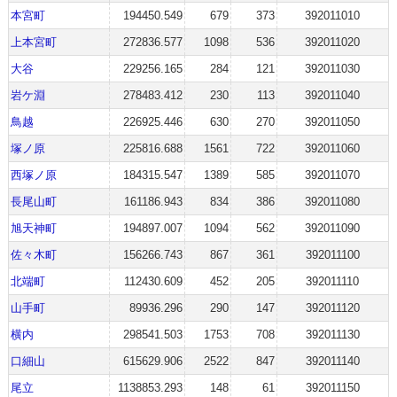
本宮町
194450.549
679
373
392011010
上本宮町
272836.577
1098
536
392011020
大谷
229256.165
284
121
392011030
岩ケ淵
278483.412
230
113
392011040
鳥越
226925.446
630
270
392011050
塚ノ原
225816.688
1561
722
392011060
西塚ノ原
184315.547
1389
585
392011070
長尾山町
161186.943
834
386
392011080
旭天神町
194897.007
1094
562
392011090
佐々木町
156266.743
867
361
392011100
北端町
112430.609
452
205
392011110
山手町
89936.296
290
147
392011120
横内
298541.503
1753
708
392011130
口細山
615629.906
2522
847
392011140
尾立
1138853.293
148
61
392011150