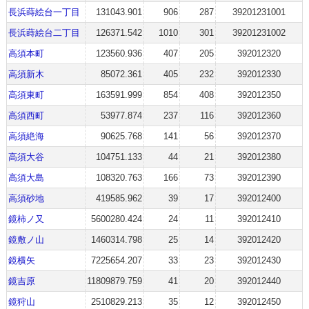
長浜蒔絵台一丁目
131043.901
906
287
39201231001
長浜蒔絵台二丁目
126371.542
1010
301
39201231002
高須本町
123560.936
407
205
392012320
高須新木
85072.361
405
232
392012330
高須東町
163591.999
854
408
392012350
高須西町
53977.874
237
116
392012360
高須絶海
90625.768
141
56
392012370
高須大谷
104751.133
44
21
392012380
高須大島
108320.763
166
73
392012390
高須砂地
419585.962
39
17
392012400
鏡柿ノ又
5600280.424
24
11
392012410
鏡敷ノ山
1460314.798
25
14
392012420
鏡横矢
7225654.207
33
23
392012430
鏡吉原
11809879.759
41
20
392012440
鏡狩山
2510829.213
35
12
392012450