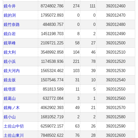
鏡今井
8724802.786
274
111
392012460
鏡的渕
1795072.893
0
0
392012470
鏡竹奈路
484830.757
0
0
392012480
鏡白岩
1451198.703
8
2
392012490
鏡草峰
2109721.225
58
27
392012500
鏡大利
3548992.858
104
46
392012510
鏡小浜
1174538.936
221
78
392012520
鏡大河内
1565324.462
103
39
392012530
鏡去坂
1507546.774
31
10
392012540
鏡増原
851813.589
11
5
392012550
鏡葛山
632772.084
3
1
392012560
鏡梅ノ木
4062902.393
49
21
392012570
鏡小山
1681052.719
2
2
392012580
土佐山中切
6259072.157
63
26
392012590
土佐山東川
7848502.622
76
28
392012600