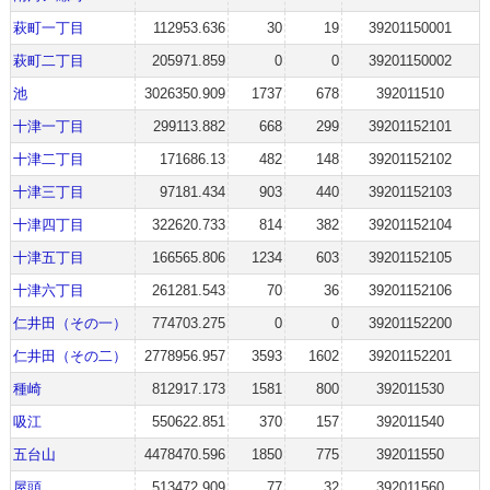
萩町一丁目
112953.636
30
19
39201150001
萩町二丁目
205971.859
0
0
39201150002
池
3026350.909
1737
678
392011510
十津一丁目
299113.882
668
299
39201152101
十津二丁目
171686.13
482
148
39201152102
十津三丁目
97181.434
903
440
39201152103
十津四丁目
322620.733
814
382
39201152104
十津五丁目
166565.806
1234
603
39201152105
十津六丁目
261281.543
70
36
39201152106
仁井田（その一）
774703.275
0
0
39201152200
仁井田（その二）
2778956.957
3593
1602
39201152201
種崎
812917.173
1581
800
392011530
吸江
550622.851
370
157
392011540
五台山
4478470.596
1850
775
392011550
屋頭
513472.909
77
32
392011560