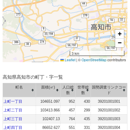
+
−
3 km
Leaflet
|
©
OpenStreetMap
contributors
高知県高知市の町丁・字一覧
町名
面積(㎡)
人口総
世帯総
国勢調査リンクコー
数
数
ド
上町一丁目
104651.097
952
430
39201001001
上町二丁目
103413.866
457
299
39201001002
上町三丁目
102407.13
764
435
39201001003
上町四丁目
86652.627
551
331
39201001004