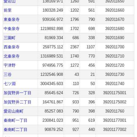
愛宕山
138169.971
1260
591
392011650
前里
180328.249
1202
561
392011660
東秦泉寺
939166.972
1796
790
392011670
中秦泉寺
1219892.898
1702
698
392011680
三園町
81969.334
686
338
392011690
西秦泉寺
259775.112
2367
1107
392011700
北秦泉寺
1316989.531
1740
770
392011710
宇津野
974956.775
1272
456
392011720
三谷
1232546.908
43
21
392011730
七ツ淵
3004345.603
110
50
392011740
加賀野井一丁目
85645.624
726
328
39201175001
加賀野井二丁目
164761.867
933
396
39201175002
愛宕山南町
85257.083
790
398
392011760
秦南町一丁目
230841.023
951
619
39201177001
秦南町二丁目
90879.252
927
440
39201177002