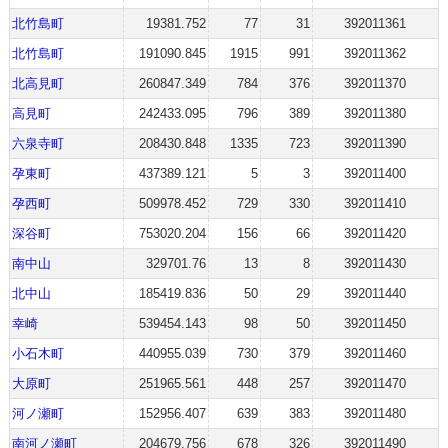
北竹島町
19381.752
77
31
392011361
北竹島町
191090.845
1915
991
392011362
北高見町
260847.349
784
376
392011370
高見町
242433.095
796
389
392011380
六泉寺町
208430.848
1335
723
392011390
孕東町
437389.121
5
3
392011400
孕西町
509978.452
729
330
392011410
深谷町
753020.204
156
66
392011420
南中山
329701.76
13
8
392011430
北中山
185419.836
50
29
392011440
幸崎
539454.143
98
50
392011450
小石木町
440955.039
730
379
392011460
大原町
251965.561
448
257
392011470
河ノ瀬町
152956.407
639
383
392011480
南河ノ瀬町
204679.756
678
326
392011490