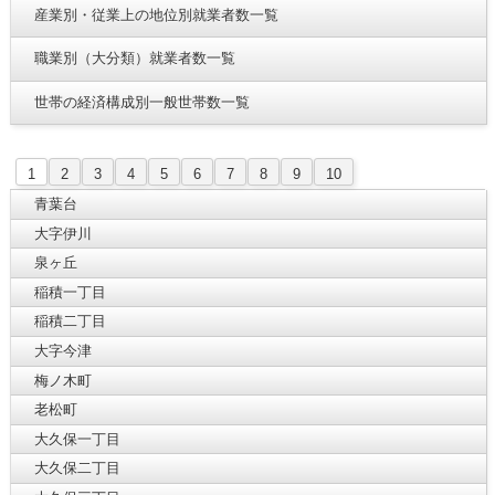
産業別・従業上の地位別就業者数一覧
職業別（大分類）就業者数一覧
世帯の経済構成別一般世帯数一覧
1
2
3
4
5
6
7
8
9
10
青葉台
大字伊川
泉ヶ丘
稲積一丁目
稲積二丁目
大字今津
梅ノ木町
老松町
大久保一丁目
大久保二丁目