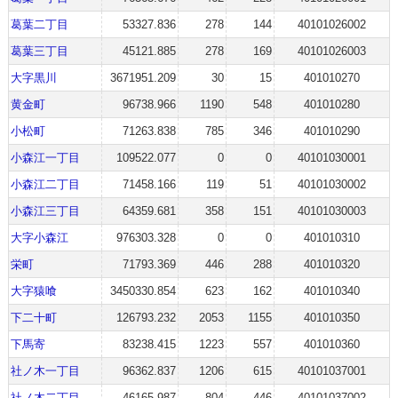
葛葉二丁目
53327.836
278
144
40101026002
葛葉三丁目
45121.885
278
169
40101026003
大字黒川
3671951.209
30
15
401010270
黄金町
96738.966
1190
548
401010280
小松町
71263.838
785
346
401010290
小森江一丁目
109522.077
0
0
40101030001
小森江二丁目
71458.166
119
51
40101030002
小森江三丁目
64359.681
358
151
40101030003
大字小森江
976303.328
0
0
401010310
栄町
71793.369
446
288
401010320
大字猿喰
3450330.854
623
162
401010340
下二十町
126793.232
2053
1155
401010350
下馬寄
83238.415
1223
557
401010360
社ノ木一丁目
96362.837
1206
615
40101037001
社ノ木二丁目
46165.987
804
446
40101037002