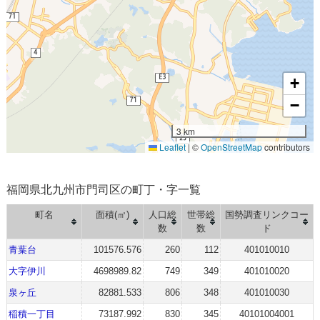
+
−
3 km
Leaflet
|
©
OpenStreetMap
contributors
福岡県北九州市門司区の町丁・字一覧
町名
面積(㎡)
人口総
世帯総
国勢調査リンクコー
数
数
ド
青葉台
101576.576
260
112
401010010
大字伊川
4698989.82
749
349
401010020
泉ヶ丘
82881.533
806
348
401010030
稲積一丁目
73187.992
830
345
40101004001