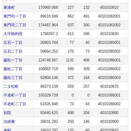
東港町
170960.068
227
132
401010810
東門司一丁目
89618.699
862
491
40101082001
東門司二丁目
174487.964
637
300
40101082002
大字柄杓田
1798287.2
612
296
401010830
広石一丁目
26903.769
77
40
40101085001
広石二丁目
59664.252
175
73
40101085002
藤松一丁目
124748.567
1132
488
40101086001
藤松二丁目
109882.718
599
309
40101086002
藤松三丁目
62804.146
372
164
40101086003
二タ松町
99373.138
559
257
401010870
不老町一丁目
105329.729
0
0
40101088001
不老町二丁目
61505.948
73
43
40101088002
別院
83440.625
498
204
401010890
法師庵
39031.292
250
146
401010900
本町
16610.797
132
66
401010910