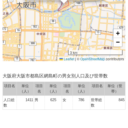
+
−
3 km
Leaflet
|
©
OpenStreetMap
contributors
大阪府大阪市都島区網島町の男女別人口及び世帯数
項目名
単位
項目
単位
項目
単位
項目名
単位（世
（人）
名
（人）
名
（人）
帯）
人口総
1411
男
625
女
786
世帯総
845
数
数