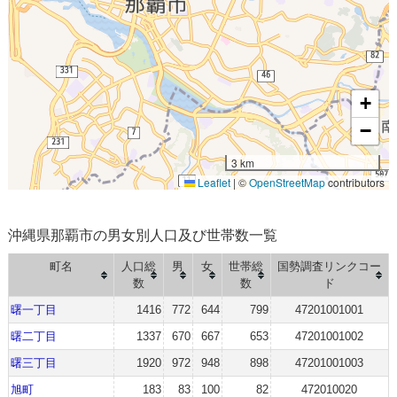
+
−
3 km
Leaflet
|
©
OpenStreetMap
contributors
沖縄県那覇市の男女別人口及び世帯数一覧
町名
人口総
男
女
世帯総
国勢調査リンクコー
数
数
ド
曙一丁目
1416
772
644
799
47201001001
曙二丁目
1337
670
667
653
47201001002
曙三丁目
1920
972
948
898
47201001003
旭町
183
83
100
82
472010020