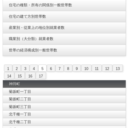
住宅の種類・所有の関係別一般世帯数
住宅の建て方別世帯数
産業別・従業上の地位別就業者数
職業別（大分類）就業者数
世帯の経済構成別一般世帯数
1
2
3
4
5
6
7
8
9
10
11
12
13
14
15
16
17
神田町
菊坂町一丁目
菊坂町二丁目
菊坂町三丁目
北千種一丁目
北千種二丁目