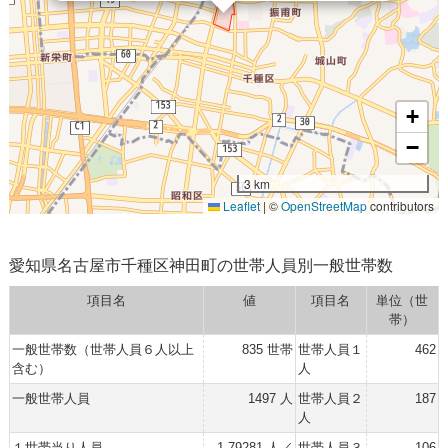
+
−
3 km
Leaflet
|
©
OpenStreetMap
contributors
愛知県名古屋市千種区神田町の世帯人員別一般世帯数
項目名
値
項目名
単位（世
帯）
一般世帯数（世帯人員６人以上
835 世帯
世帯人員１
462
含む）
人
一般世帯人員
1497 人
世帯人員２
187
人
１世帯当り人員
1.79281 人／
世帯人員３
106