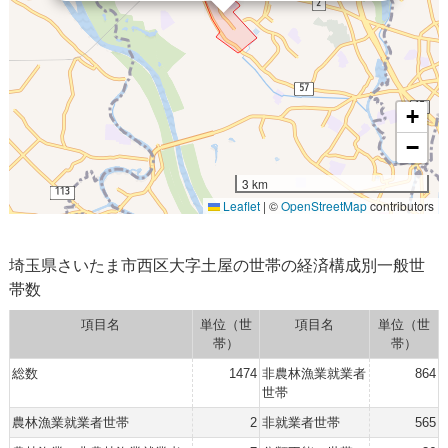
+
−
3 km
Leaflet
|
©
OpenStreetMap
contributors
埼玉県さいたま市西区大字土屋の世帯の経済構成別一般世
帯数
項目名
単位（世
項目名
単位（世
帯）
帯）
総数
1474
非農林漁業就業者
864
世帯
農林漁業就業者世帯
2
非就業者世帯
565