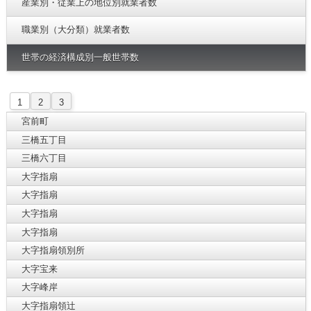
産業別・従業上の地位別就業者数
職業別（大分類）就業者数
世帯の経済構成別一般世帯数
1
2
3
宮前町
三橋五丁目
三橋六丁目
大字指扇
大字指扇
大字指扇
大字指扇
大字指扇領別所
大字宝来
大字峰岸
大字指扇領辻