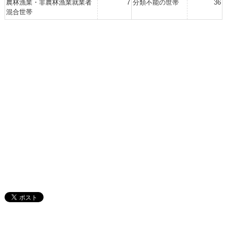
農林漁業・非農林漁業就業者
7
分類不能の世帯
36
混合世帯