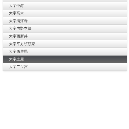
大字中釘
大字高木
大字清河寺
大字内野本郷
大字西新井
大字平方領領家
大字西遊馬
大字土屋
大字二ツ宮