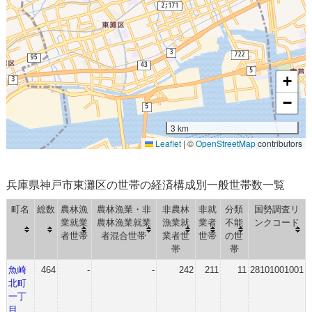
+
−
3 km
Leaflet
|
©
OpenStreetMap
contributors
兵庫県神戸市東灘区の世帯の経済構成別一般世帯数一覧
町名
総数
農林漁
農林漁業・非
非農林
非就
分類
国勢調査リ
業就業
農林漁業就業
漁業就
業者
不能
ンクコード
者世帯
者混合世帯
業者世
世帯
の世
帯
帯
魚崎
464
-
-
242
211
11
28101001001
北町
一丁
目