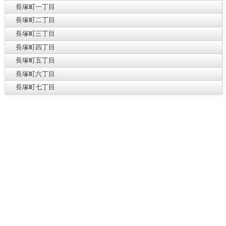
長塚町一丁目
長塚町二丁目
長塚町三丁目
長塚町四丁目
長塚町五丁目
長塚町六丁目
長塚町七丁目