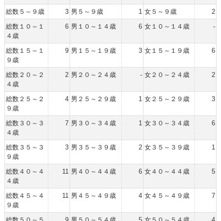
総数５～９歳
3
男５～９歳
1
女５～９歳
2
総数１０～１
6
男１０～１４歳
6
女１０～１４歳
-
４歳
総数１５～１
9
男１５～１９歳
3
女１５～１９歳
6
９歳
総数２０～２
2
男２０～２４歳
-
女２０～２４歳
2
４歳
総数２５～２
4
男２５～２９歳
1
女２５～２９歳
3
９歳
総数３０～３
7
男３０～３４歳
1
女３０～３４歳
6
４歳
総数３５～３
3
男３５～３９歳
2
女３５～３９歳
1
９歳
総数４０～４
11
男４０～４４歳
6
女４０～４４歳
5
４歳
総数４５～４
11
男４５～４９歳
4
女４５～４９歳
7
９歳
総数５０～５
9
男５０～５４歳
5
女５０～５４歳
4