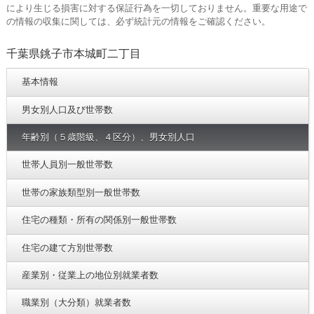
により生じる損害に対する保証行為を一切しておりません。重要な用途で
の情報の収集に関しては、必ず統計元の情報をご確認ください。
千葉県銚子市本城町二丁目
基本情報
男女別人口及び世帯数
年齢別（５歳階級、４区分）、男女別人口
世帯人員別一般世帯数
世帯の家族類型別一般世帯数
住宅の種類・所有の関係別一般世帯数
住宅の建て方別世帯数
産業別・従業上の地位別就業者数
職業別（大分類）就業者数