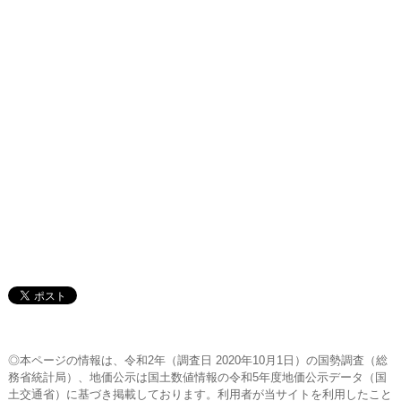
◎本ページの情報は、令和2年（調査日 2020年10月1日）の国勢調査（総
務省統計局）、地価公示は国土数値情報の令和5年度地価公示データ（国
土交通省）に基づき掲載しております。利用者が当サイトを利用したこと